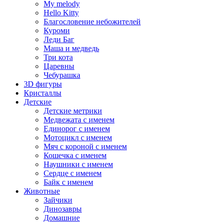
My melody
Hello Kitty
Благословение небожителей
Куроми
Леди Баг
Маша и медведь
Три кота
Царевны
Чебурашка
3D фигуры
Кристаллы
Детские
Детские метрики
Медвежата с именем
Единорог с именем
Мотоцикл с именем
Мяч с короной с именем
Кошечка с именем
Наушники с именем
Сердце с именем
Байк с именем
Животные
Зайчики
Динозавры
Домашние