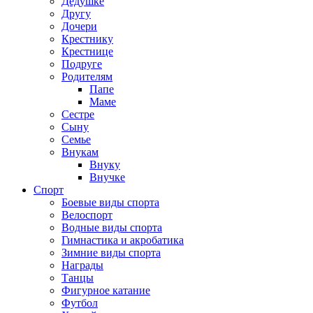
Дедушке
Другу
Дочери
Крестнику
Крестнице
Подруге
Родителям
Папе
Маме
Сестре
Сыну
Семье
Внукам
Внуку
Внучке
Спорт
Боевые виды спорта
Велоспорт
Водные виды спорта
Гимнастика и акробатика
Зимние виды спорта
Награды
Танцы
Фигурное катание
Футбол