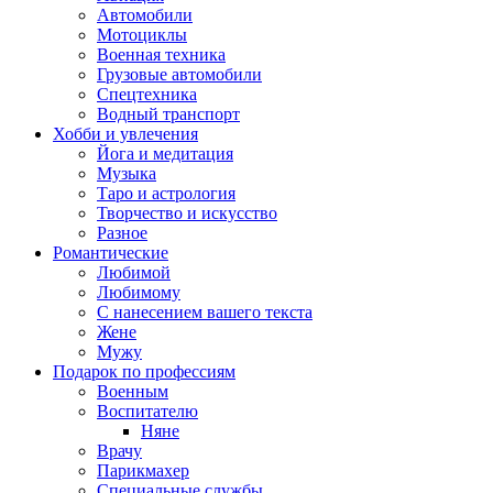
Автомобили
Мотоциклы
Военная техника
Грузовые автомобили
Спецтехника
Водный транспорт
Хобби и увлечения
Йога и медитация
Музыка
Таро и астрология
Творчество и искусство
Разное
Романтические
Любимой
Любимому
С нанесением вашего текста
Жене
Мужу
Подарок по профессиям
Военным
Воспитателю
Няне
Врачу
Парикмахер
Специальные службы