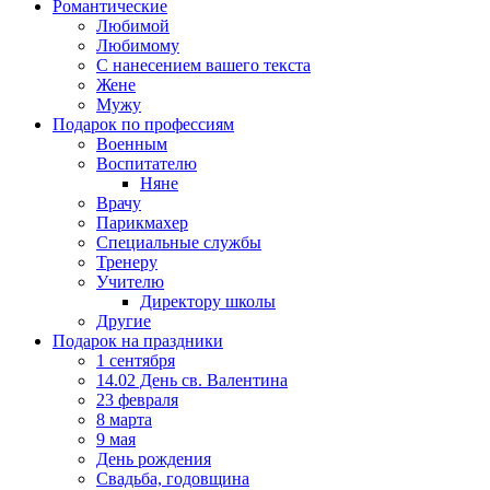
Романтические
Любимой
Любимому
С нанесением вашего текста
Жене
Мужу
Подарок по профессиям
Военным
Воспитателю
Няне
Врачу
Парикмахер
Специальные службы
Тренеру
Учителю
Директору школы
Другие
Подарок на праздники
1 сентября
14.02 День св. Валентина
23 февраля
8 марта
9 мая
День рождения
Свадьба, годовщина