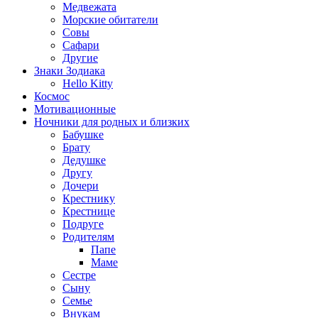
Медвежата
Морские обитатели
Совы
Сафари
Другие
Знаки Зодиака
Hello Kitty
Космос
Мотивационные
Ночники для родных и близких
Бабушке
Брату
Дедушке
Другу
Дочери
Крестнику
Крестнице
Подруге
Родителям
Папе
Маме
Сестре
Сыну
Семье
Внукам