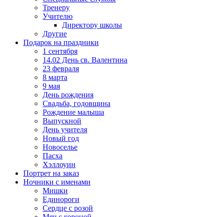
Тренеру
Учителю
Директору школы
Другие
Подарок на праздники
1 сентября
14.02 День св. Валентина
23 февраля
8 марта
9 мая
День рождения
Свадьба, годовщина
Рождение малыша
Выпускной
День учителя
Новый год
Новоселье
Пасха
Хэллоуин
Портрет на заказ
Ночники с именами
Мишки
Единороги
Сердце с розой
Мяч с короной