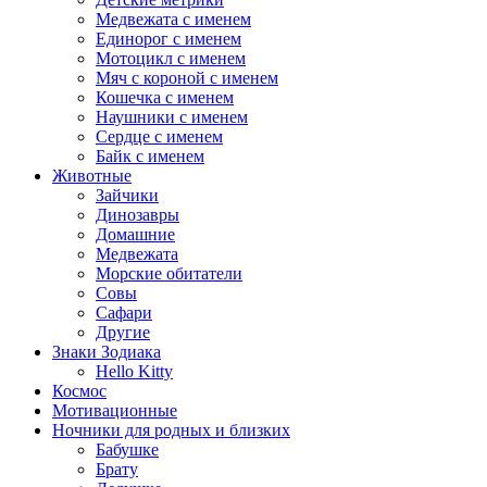
Медвежата с именем
Единорог с именем
Мотоцикл с именем
Мяч с короной с именем
Кошечка с именем
Наушники с именем
Сердце с именем
Байк с именем
Животные
Зайчики
Динозавры
Домашние
Медвежата
Морские обитатели
Совы
Сафари
Другие
Знаки Зодиака
Hello Kitty
Космос
Мотивационные
Ночники для родных и близких
Бабушке
Брату