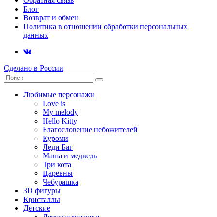
Обратная связь
Блог
Возврат и обмен
Политика в отношении обработки персональных
данных
Сделано в России
Любимые персонажи
Love is
My melody
Hello Kitty
Благословение небожителей
Куроми
Леди Баг
Маша и медведь
Три кота
Царевны
Чебурашка
3D фигуры
Кристаллы
Детские
Детские метрики