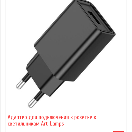
Адаптер для подключения к розетке к
светильникам Art-Lamps