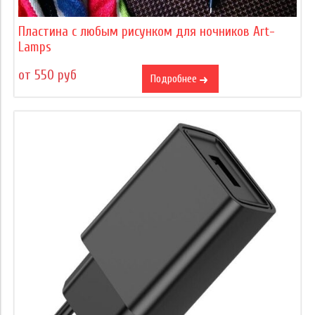
Пластина с любым рисунком для ночников Art-
Lamps
от 550 руб
Подробнее