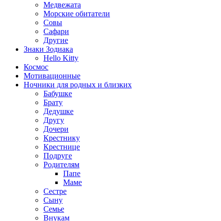
Медвежата
Морские обитатели
Совы
Сафари
Другие
Знаки Зодиака
Hello Kitty
Космос
Мотивационные
Ночники для родных и близких
Бабушке
Брату
Дедушке
Другу
Дочери
Крестнику
Крестнице
Подруге
Родителям
Папе
Маме
Сестре
Сыну
Семье
Внукам