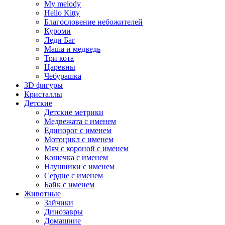
My melody
Hello Kitty
Благословение небожителей
Куроми
Леди Баг
Маша и медведь
Три кота
Царевны
Чебурашка
3D фигуры
Кристаллы
Детские
Детские метрики
Медвежата с именем
Единорог с именем
Мотоцикл с именем
Мяч с короной с именем
Кошечка с именем
Наушники с именем
Сердце с именем
Байк с именем
Животные
Зайчики
Динозавры
Домашние