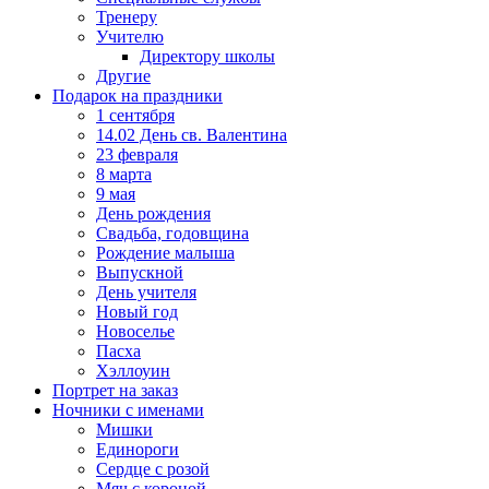
Тренеру
Учителю
Директору школы
Другие
Подарок на праздники
1 сентября
14.02 День св. Валентина
23 февраля
8 марта
9 мая
День рождения
Свадьба, годовщина
Рождение малыша
Выпускной
День учителя
Новый год
Новоселье
Пасха
Хэллоуин
Портрет на заказ
Ночники с именами
Мишки
Единороги
Сердце с розой
Мяч с короной