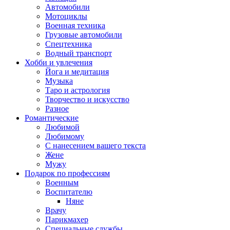
Автомобили
Мотоциклы
Военная техника
Грузовые автомобили
Спецтехника
Водный транспорт
Хобби и увлечения
Йога и медитация
Музыка
Таро и астрология
Творчество и искусство
Разное
Романтические
Любимой
Любимому
С нанесением вашего текста
Жене
Мужу
Подарок по профессиям
Военным
Воспитателю
Няне
Врачу
Парикмахер
Специальные службы