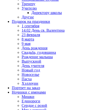
Тренеру
Учителю
Директору школы
Другие
Подарок на праздники
1 сентября
14.02 День св. Валентина
23 февраля
8 марта
9 мая
День рождения
Свадьба, годовщина
Рождение малыша
Выпускной
День учителя
Новый год
Новоселье
Пасха
Хэллоуин
Портрет на заказ
Ночники с именами
Мишки
Единороги
Сердце с розой
Мяч с короной