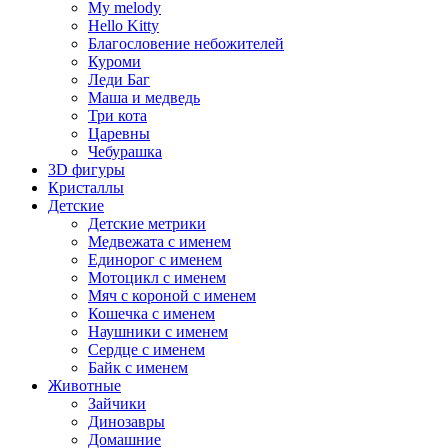
My melody
Hello Kitty
Благословение небожителей
Куроми
Леди Баг
Маша и медведь
Три кота
Царевны
Чебурашка
3D фигуры
Кристаллы
Детские
Детские метрики
Медвежата с именем
Единорог с именем
Мотоцикл с именем
Мяч с короной с именем
Кошечка с именем
Наушники с именем
Сердце с именем
Байк с именем
Животные
Зайчики
Динозавры
Домашние