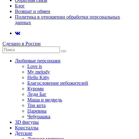
Обратная связь
Блог
Возврат и обмен
Политика в отношении обработки персональных
данных
Сделано в России
Любимые персонажи
Love is
My melody
Hello Kitty
Благословение небожителей
Куроми
Леди Баг
Маша и медведь
Три кота
Царевны
Чебурашка
3D фигуры
Кристаллы
Детские
Детские метрики