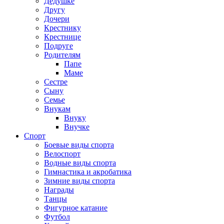
Дедушке
Другу
Дочери
Крестнику
Крестнице
Подруге
Родителям
Папе
Маме
Сестре
Сыну
Семье
Внукам
Внуку
Внучке
Спорт
Боевые виды спорта
Велоспорт
Водные виды спорта
Гимнастика и акробатика
Зимние виды спорта
Награды
Танцы
Фигурное катание
Футбол