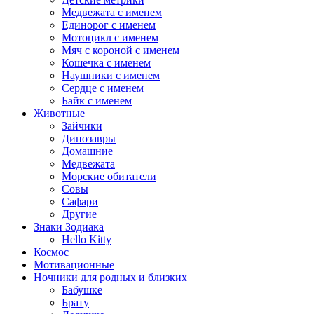
Медвежата с именем
Единорог с именем
Мотоцикл с именем
Мяч с короной с именем
Кошечка с именем
Наушники с именем
Сердце с именем
Байк с именем
Животные
Зайчики
Динозавры
Домашние
Медвежата
Морские обитатели
Совы
Сафари
Другие
Знаки Зодиака
Hello Kitty
Космос
Мотивационные
Ночники для родных и близких
Бабушке
Брату