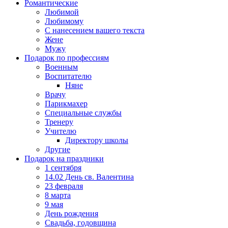
Романтические
Любимой
Любимому
С нанесением вашего текста
Жене
Мужу
Подарок по профессиям
Военным
Воспитателю
Няне
Врачу
Парикмахер
Специальные службы
Тренеру
Учителю
Директору школы
Другие
Подарок на праздники
1 сентября
14.02 День св. Валентина
23 февраля
8 марта
9 мая
День рождения
Свадьба, годовщина