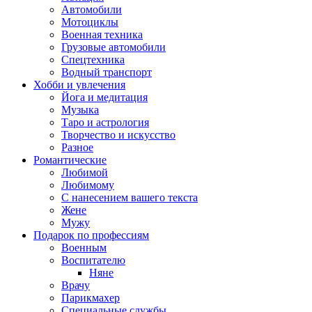
Автомобили
Мотоциклы
Военная техника
Грузовые автомобили
Спецтехника
Водный транспорт
Хобби и увлечения
Йога и медитация
Музыка
Таро и астрология
Творчество и искусство
Разное
Романтические
Любимой
Любимому
С нанесением вашего текста
Жене
Мужу
Подарок по профессиям
Военным
Воспитателю
Няне
Врачу
Парикмахер
Специальные службы