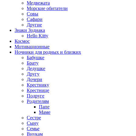
Медвежата
Морские обитатели
Совы
Сафари
Другие
Знаки Зодиака
Hello Kitty
Космос
Мотивационные
Ночники для родных и близких
Бабушке
Брату
Дедушке
Другу
Дочери
Крестнику
Крестнице
Подруге
Родителям
Папе
Маме
Сестре
Сыну
Семье
Внукам