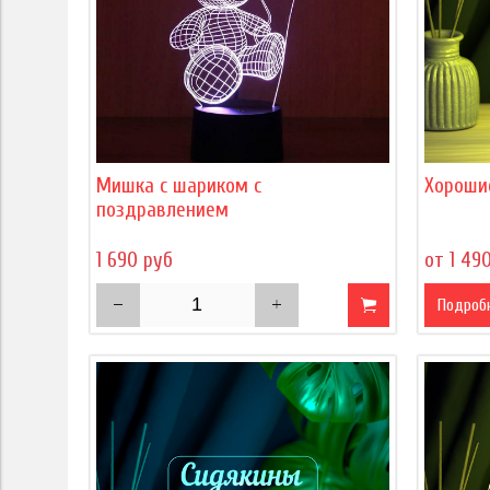
Мишка с шариком с
Хороши
поздравлением
1 690 руб
от 1 49
Подроб