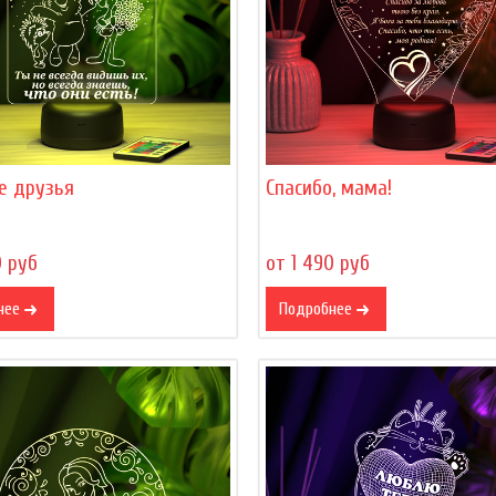
е друзья
Спасибо, мама!
0 руб
от 1 490 руб
нее
Подробнее