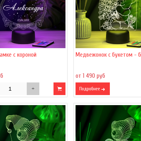
амке с короной
Медвежонок с букетом - 
уб
от 1 490 руб
Подробнее