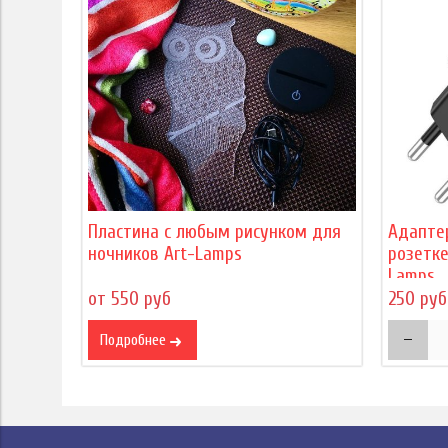
Пластина с любым рисунком для
Адапте
ночников Art-Lamps
розетке
Lamps
от 550 руб
250 руб
Подробнее