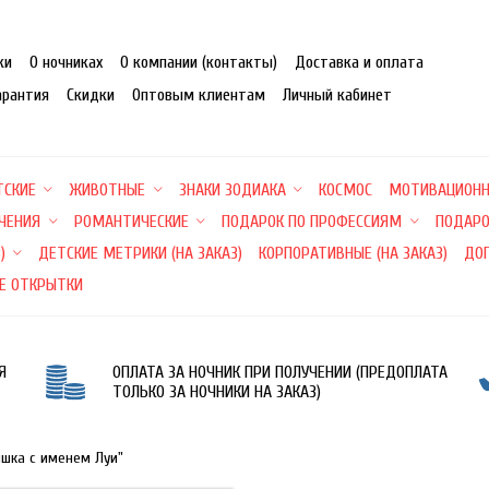
ки
О ночниках
О компании (контакты)
Доставка и оплата
арантия
Скидки
Оптовым клиентам
Личный кабинет
ТСКИЕ
ЖИВОТНЫЕ
ЗНАКИ ЗОДИАКА
КОСМОС
МОТИВАЦИОН
ЕЧЕНИЯ
РОМАНТИЧЕСКИЕ
ПОДАРОК ПО ПРОФЕССИЯМ
ПОДАРО
)
ДЕТСКИЕ МЕТРИКИ (НА ЗАКАЗ)
КОРПОРАТИВНЫЕ (НА ЗАКАЗ)
ДО
Е ОТКРЫТКИ
Я
ОПЛАТА ЗА НОЧНИК ПРИ ПОЛУЧЕНИИ (ПРЕДОПЛАТА
ТОЛЬКО ЗА НОЧНИКИ НА ЗАКАЗ)
ишка с именем Луи"