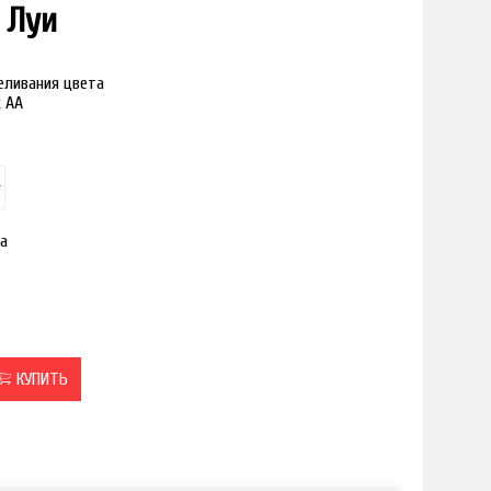
 Луи
реливания цвета
к АА
а
КУПИТЬ