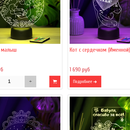
 малыш
Кот с сердечком (Именной
уб
1 690 руб
Подробнее