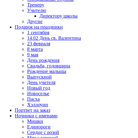
Тренеру
Учителю
Директору школы
Другие
Подарок на праздники
1 сентября
14.02 День св. Валентина
23 февраля
8 марта
9 мая
День рождения
Свадьба, годовщина
Рождение малыша
Выпускной
День учителя
Новый год
Новоселье
Пасха
Хэллоуин
Портрет на заказ
Ночники с именами
Мишки
Единороги
Сердце с розой
Мяч с короной