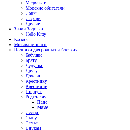
Медвежата
Морские обитатели
Совы
Сафари
Другие
Знаки Зодиака
Hello Kitty
Космос
Мотивационные
Ночники для родных и близких
Бабушке
Брату
Дедушке
Другу
Дочери
Крестнику
Крестнице
Подруге
Родителям
Папе
Маме
Сестре
Сыну
Семье
Внукам