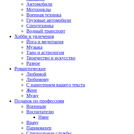
Автомобили
Мотоциклы
Военная техника
Грузовые автомобили
Спецтехника
Водный транспорт
Хобби и увлечения
Йога и медитация
Музыка
Таро и астрология
Творчество и искусство
Разное
Романтические
Любимой
Любимому
С нанесением вашего текста
Жене
Мужу
Подарок по профессиям
Военным
Воспитателю
Няне
Врачу
Парикмахер
Специальные службы