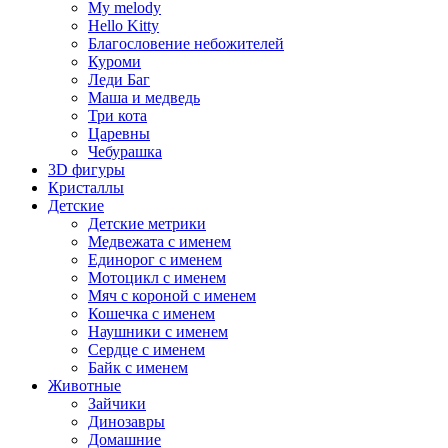
My melody
Hello Kitty
Благословение небожителей
Куроми
Леди Баг
Маша и медведь
Три кота
Царевны
Чебурашка
3D фигуры
Кристаллы
Детские
Детские метрики
Медвежата с именем
Единорог с именем
Мотоцикл с именем
Мяч с короной с именем
Кошечка с именем
Наушники с именем
Сердце с именем
Байк с именем
Животные
Зайчики
Динозавры
Домашние