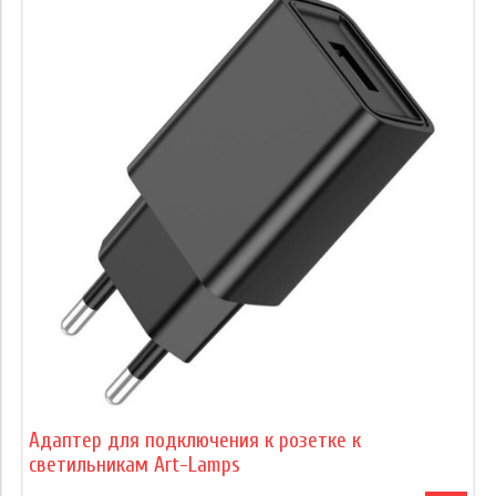
Адаптер для подключения к розетке к
светильникам Art-Lamps