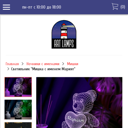
(
0
)
пн-пт с 10:00 до 18:00
Главная
Ночники с именами
Мишки
Светильник "Мишка с именем Марият"