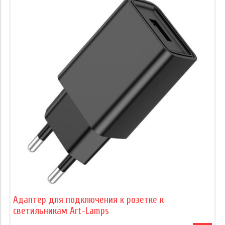
Адаптер для подключения к розетке к
светильникам Art-Lamps