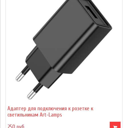
Адаптер для подключения к розетке к
светильникам Art-Lamps
250 руб