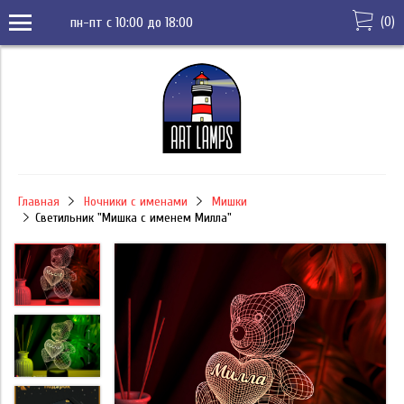
(
0
)
пн-пт с 10:00 до 18:00
Главная
Ночники с именами
Мишки
Светильник "Мишка с именем Милла"