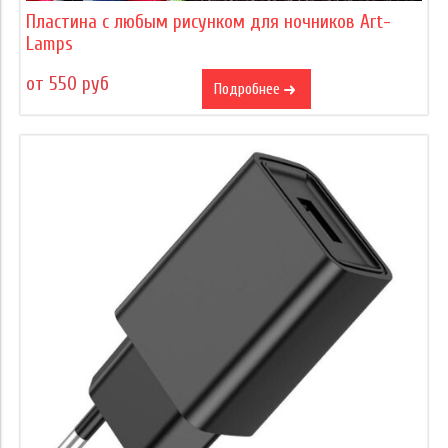
Пластина с любым рисунком для ночников Art-
Lamps
от 550 руб
Подробнее