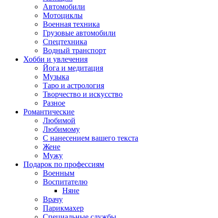
Автомобили
Мотоциклы
Военная техника
Грузовые автомобили
Спецтехника
Водный транспорт
Хобби и увлечения
Йога и медитация
Музыка
Таро и астрология
Творчество и искусство
Разное
Романтические
Любимой
Любимому
С нанесением вашего текста
Жене
Мужу
Подарок по профессиям
Военным
Воспитателю
Няне
Врачу
Парикмахер
Специальные службы