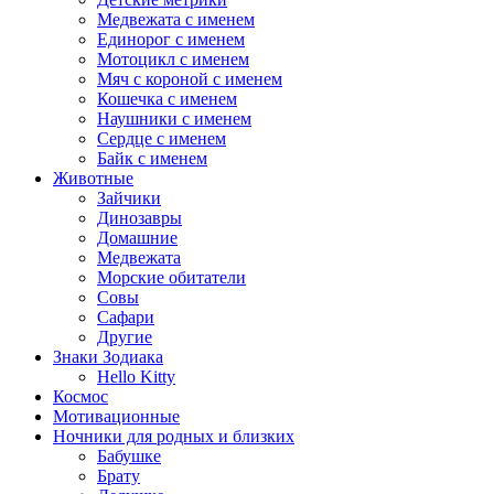
Медвежата с именем
Единорог с именем
Мотоцикл с именем
Мяч с короной с именем
Кошечка с именем
Наушники с именем
Сердце с именем
Байк с именем
Животные
Зайчики
Динозавры
Домашние
Медвежата
Морские обитатели
Совы
Сафари
Другие
Знаки Зодиака
Hello Kitty
Космос
Мотивационные
Ночники для родных и близких
Бабушке
Брату