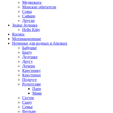
Медвежата
Морские обитатели
Совы
Сафари
Другие
Знаки Зодиака
Hello Kitty
Космос
Мотивационные
Ночники для родных и близких
Бабушке
Брату
Дедушке
Другу
Дочери
Крестнику
Крестнице
Подруге
Родителям
Папе
Маме
Сестре
Сыну
Семье
Внукам