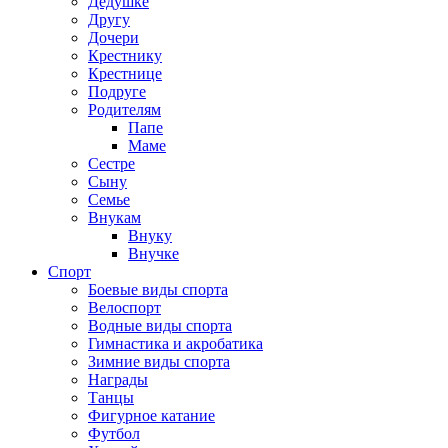
Дедушке
Другу
Дочери
Крестнику
Крестнице
Подруге
Родителям
Папе
Маме
Сестре
Сыну
Семье
Внукам
Внуку
Внучке
Спорт
Боевые виды спорта
Велоспорт
Водные виды спорта
Гимнастика и акробатика
Зимние виды спорта
Награды
Танцы
Фигурное катание
Футбол