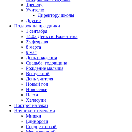
Тренеру
Учителю
Директору школы
Другие
Подарок на праздники
1 сентября
14.02 День св. Валентина
23 февраля
8 марта
9 мая
День рождения
Свадьба, годовщина
Рождение малыша
Выпускной
День учителя
Новый год
Новоселье
Пасха
Хэллоуин
Портрет на заказ
Ночники с именами
Мишки
Единороги
Сердце с розой
Мяч с короной