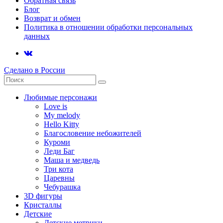
Обратная связь
Блог
Возврат и обмен
Политика в отношении обработки персональных
данных
Сделано в России
Любимые персонажи
Love is
My melody
Hello Kitty
Благословение небожителей
Куроми
Леди Баг
Маша и медведь
Три кота
Царевны
Чебурашка
3D фигуры
Кристаллы
Детские
Детские метрики