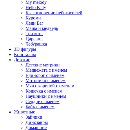
My melody
Hello Kitty
Благословение небожителей
Куроми
Леди Баг
Маша и медведь
Три кота
Царевны
Чебурашка
3D фигуры
Кристаллы
Детские
Детские метрики
Медвежата с именем
Единорог с именем
Мотоцикл с именем
Мяч с короной с именем
Кошечка с именем
Наушники с именем
Сердце с именем
Байк с именем
Животные
Зайчики
Динозавры
Домашние