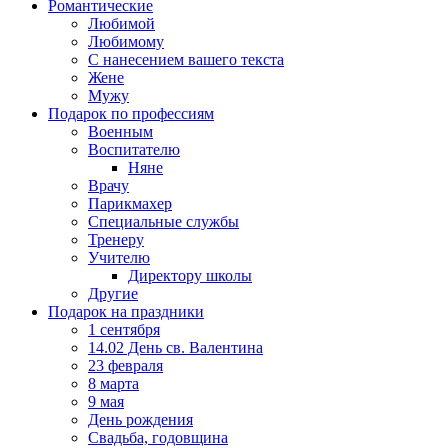
Романтические
Любимой
Любимому
С нанесением вашего текста
Жене
Мужу
Подарок по профессиям
Военным
Воспитателю
Няне
Врачу
Парикмахер
Специальные службы
Тренеру
Учителю
Директору школы
Другие
Подарок на праздники
1 сентября
14.02 День св. Валентина
23 февраля
8 марта
9 мая
День рождения
Свадьба, годовщина