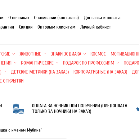
ки
О ночниках
О компании (контакты)
Доставка и оплата
арантия
Скидки
Оптовым клиентам
Личный кабинет
ТСКИЕ
ЖИВОТНЫЕ
ЗНАКИ ЗОДИАКА
КОСМОС
МОТИВАЦИОН
ЕЧЕНИЯ
РОМАНТИЧЕСКИЕ
ПОДАРОК ПО ПРОФЕССИЯМ
ПОДАРО
)
ДЕТСКИЕ МЕТРИКИ (НА ЗАКАЗ)
КОРПОРАТИВНЫЕ (НА ЗАКАЗ)
ДО
Е ОТКРЫТКИ
Я
ОПЛАТА ЗА НОЧНИК ПРИ ПОЛУЧЕНИИ (ПРЕДОПЛАТА
ТОЛЬКО ЗА НОЧНИКИ НА ЗАКАЗ)
ишка с именем Мубина"