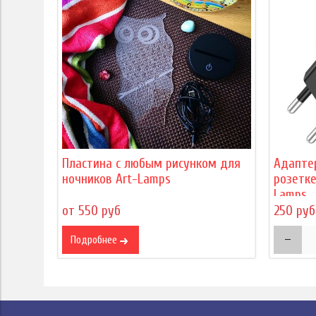
Пластина с любым рисунком для
Адапте
ночников Art-Lamps
розетке
Lamps
от 550 руб
250 руб
Подробнее