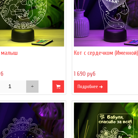
 малыш
Кот с сердечком (Именной
уб
1 690 руб
Подробнее