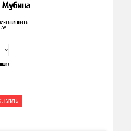
 Мубина
реливания цвета
к АА
ишка
КУПИТЬ