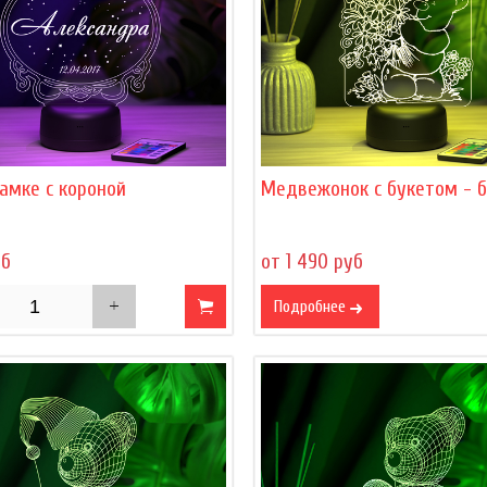
амке с короной
Медвежонок с букетом - 
уб
от 1 490 руб
Подробнее