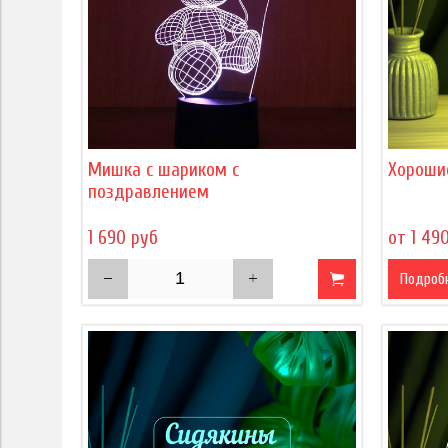
Мишка с шариком с
Хороши
поздравлением
1 690 руб
от 1 49
Подроб