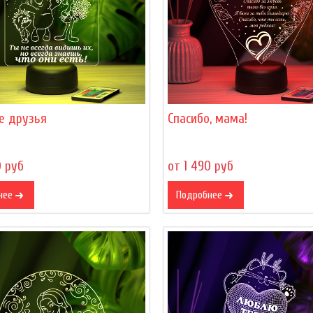
е друзья
Спасибо, мама!
0 руб
от 1 490 руб
нее
Подробнее