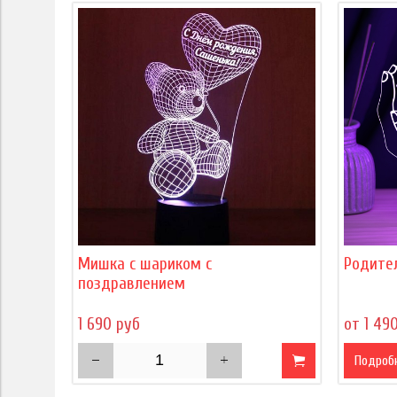
Мишка с шариком с
Родите
поздравлением
1 690 руб
от 1 49
Подроб