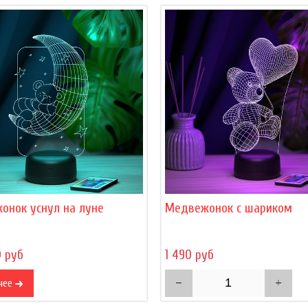
онок уснул на луне
Медвежонок с шариком
0 руб
1 490 руб
нее