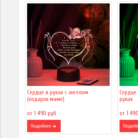
Сердце в руках с ангелом
Сердце 
(подарок маме)
руках
от 1 490 руб
от 1 49
Подробнее
Подроб