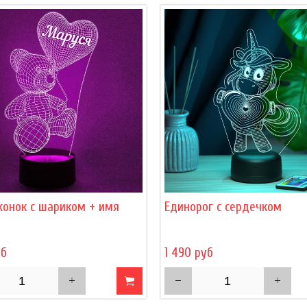
онок с шариком + имя
Единорог с сердечком
уб
1 490 руб