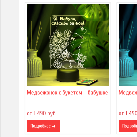
Медвежонок с букетом - бабушке
Медвеж
от 1 490 руб
от 1 49
Подробнее
Подроб