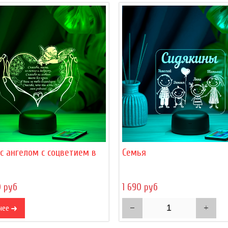
c ангелом с соцветием в
Семья
0 руб
1 690 руб
нее