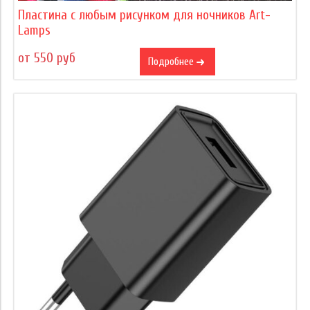
Пластина с любым рисунком для ночников Art-
Lamps
от 550 руб
Подробнее