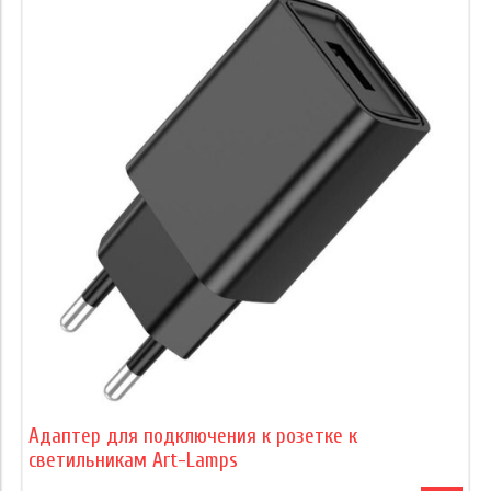
Адаптер для подключения к розетке к
светильникам Art-Lamps