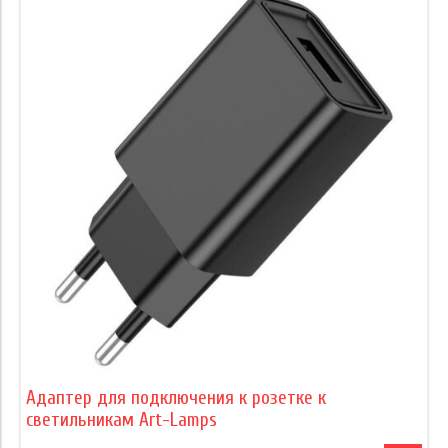
Адаптер для подключения к розетке к
светильникам Art-Lamps