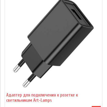
Адаптер для подключения к розетке к
светильникам Art-Lamps