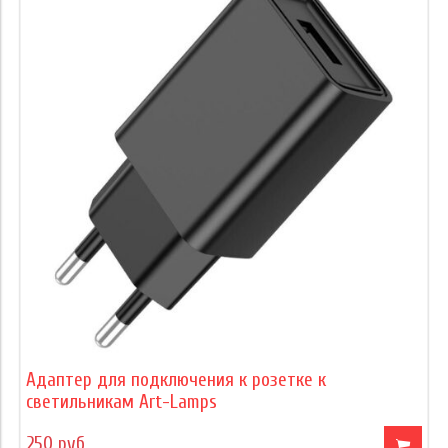
Адаптер для подключения к розетке к
светильникам Art-Lamps
250 руб