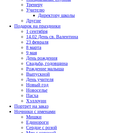
Тренеру
Учителю
Директору школы
Другие
Подарок на праздники
1 сентября
14.02 День св. Валентина
23 февраля
8 марта
9 мая
День рождения
Свадьба, годовщина
Рождение малыша
Выпускной
День учителя
Новый год
Новоселье
Пасха
Хэллоуин
Портрет на заказ
Ночники с именами
Мишки
Единороги
Сердце с розой
Мяч с короной