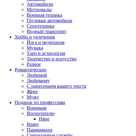
Автомобили
Мотоциклы
Военная техника
Грузовые автомобили
Спецтехника
Водный транспорт
Хобби и увлечения
Йога и медитация
Музыка
Таро и астрология
Творчество и искусство
Разное
Романтические
Любимой
Любимому
С нанесением вашего текста
Жене
Мужу
Подарок по профессиям
Военным
Воспитателю
Няне
Врачу
Парикмахер
Специальные службы