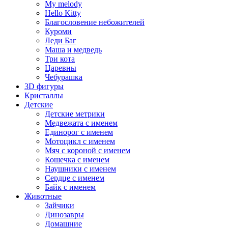
My melody
Hello Kitty
Благословение небожителей
Куроми
Леди Баг
Маша и медведь
Три кота
Царевны
Чебурашка
3D фигуры
Кристаллы
Детские
Детские метрики
Медвежата с именем
Единорог с именем
Мотоцикл с именем
Мяч с короной с именем
Кошечка с именем
Наушники с именем
Сердце с именем
Байк с именем
Животные
Зайчики
Динозавры
Домашние