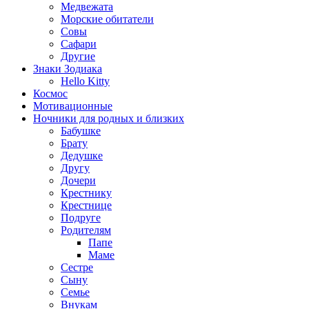
Медвежата
Морские обитатели
Совы
Сафари
Другие
Знаки Зодиака
Hello Kitty
Космос
Мотивационные
Ночники для родных и близких
Бабушке
Брату
Дедушке
Другу
Дочери
Крестнику
Крестнице
Подруге
Родителям
Папе
Маме
Сестре
Сыну
Семье
Внукам