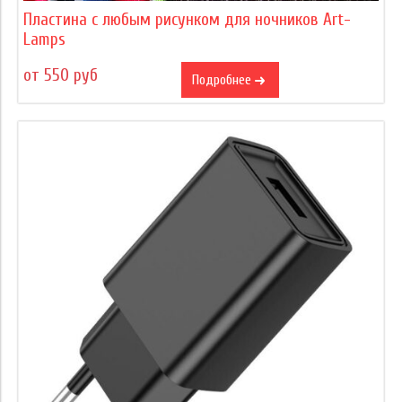
Пластина с любым рисунком для ночников Art-
Lamps
от 550 руб
Подробнее