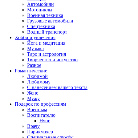
Автомобили
Мотоциклы
Военная техника
Грузовые автомобили
Спецтехника
Водный транспорт
Хобби и увлечения
Йога и медитация
Музыка
Таро и астрология
Творчество и искусство
Разное
Романтические
Любимой
Любимому
С нанесением вашего текста
Жене
Мужу
Подарок по профессиям
Военным
Воспитателю
Няне
Врачу
Парикмахер
Специальные службы