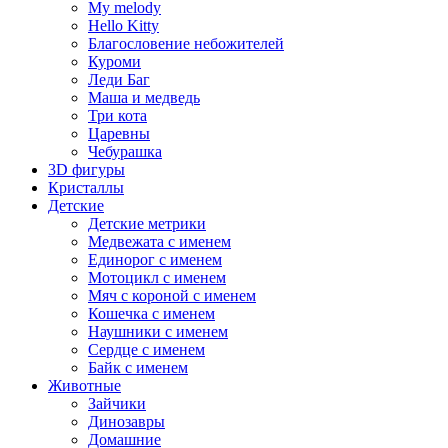
My melody
Hello Kitty
Благословение небожителей
Куроми
Леди Баг
Маша и медведь
Три кота
Царевны
Чебурашка
3D фигуры
Кристаллы
Детские
Детские метрики
Медвежата с именем
Единорог с именем
Мотоцикл с именем
Мяч с короной с именем
Кошечка с именем
Наушники с именем
Сердце с именем
Байк с именем
Животные
Зайчики
Динозавры
Домашние