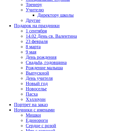
Тренеру
Учителю
Директору школы
Другие
Подарок на праздники
1 сентября
14.02 День св. Валентина
23 февраля
8 марта
9 мая
День рождения
Свадьба, годовщина
Рождение малыша
Выпускной
День учителя
Новый год
Новоселье
Пасха
Хэллоуин
Портрет на заказ
Ночники с именами
Мишки
Единороги
Сердце с розой
Мяч с короной