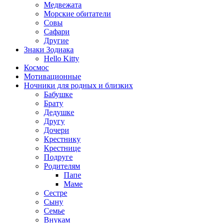
Медвежата
Морские обитатели
Совы
Сафари
Другие
Знаки Зодиака
Hello Kitty
Космос
Мотивационные
Ночники для родных и близких
Бабушке
Брату
Дедушке
Другу
Дочери
Крестнику
Крестнице
Подруге
Родителям
Папе
Маме
Сестре
Сыну
Семье
Внукам