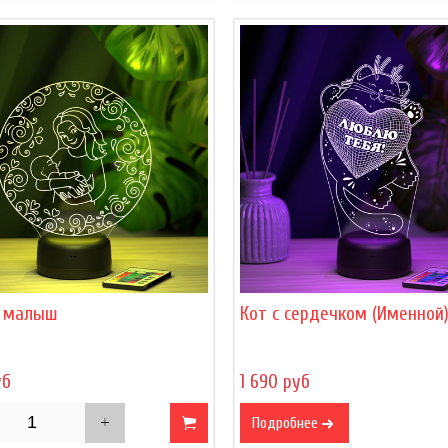
 малыш
Кот с сердечком (Именной
уб
1 690 руб
Подробнее