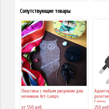
Сопутствующие товары
Пластина с любым рисунком для
Адапте
ночников Art-Lamps
розетке
Lamps
от 550 руб
250 руб