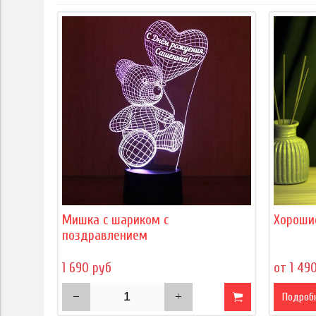
Мишка с шариком с
Хороши
поздравлением
1 690 руб
от 1 49
Подроб