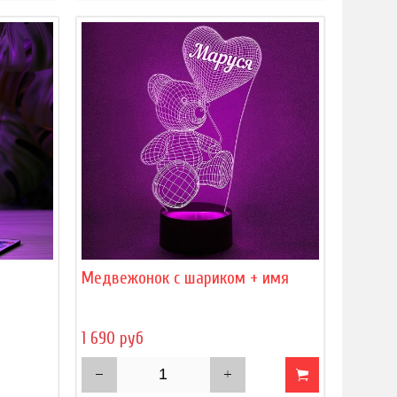
)
Медвежонок с шариком + имя
1 690 руб