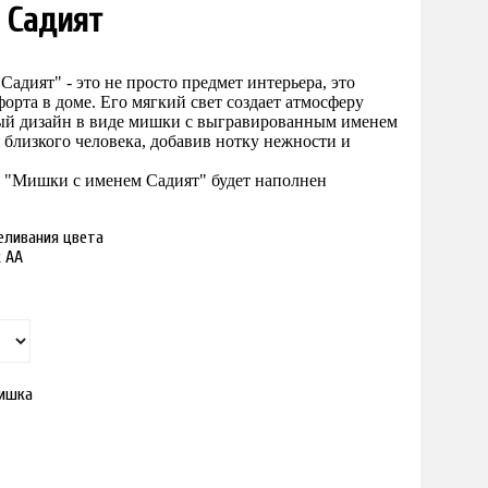
 Садият
м
Садият
" - это не просто предмет интерьера,
это
орта в доме. Его мягкий свет создает атмосферу
ный дизайн в виде мишки с выгравированным именем
 близкого человека, добавив нотку нежности и
м "Мишки с именем
Садият
" будет наполнен
реливания цвета
к АА
ишка