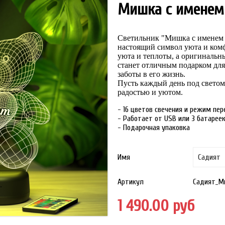
Мишка с именем
Cветильник "Мишка с имене
настоящий символ уюта и комф
уюта и теплоты, а оригиналь
станет отличным подарком для
заботы в его жизнь.
Пусть каждый день под свето
радостью и уютом.
- 16 цветов свечения и режим пе
- Работает от USB или 3 батарее
- Подарочная упаковка
Имя
Артикул
Садият_М
1 490.00 руб