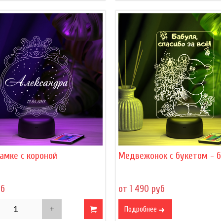
амке с короной
Медвежонок с букетом - 
уб
от 1 490 руб
Подробнее