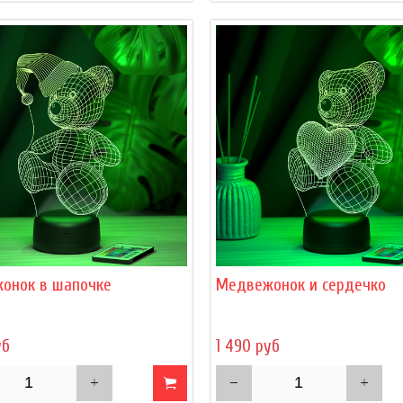
онок в шапочке
Медвежонок и сердечко
уб
1 490 руб