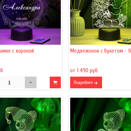
амке с короной
Медвежонок с букетом - 
уб
от 1 490 руб
Подробнее