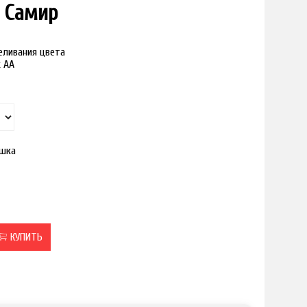
 Самир
реливания цвета
к АА
шка
КУПИТЬ