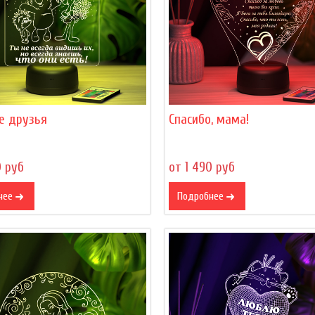
е друзья
Спасибо, мама!
0 руб
от 1 490 руб
нее
Подробнее