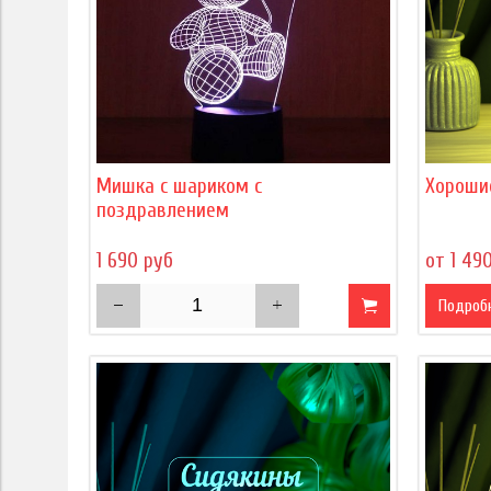
Мишка с шариком с
Хороши
поздравлением
1 690 руб
от 1 49
Подроб