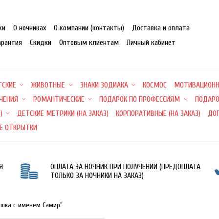
ки
О ночниках
О компании (контакты)
Доставка и оплата
арантия
Скидки
Оптовым клиентам
Личный кабинет
ТСКИЕ
ЖИВОТНЫЕ
ЗНАКИ ЗОДИАКА
КОСМОС
МОТИВАЦИОН
ЕЧЕНИЯ
РОМАНТИЧЕСКИЕ
ПОДАРОК ПО ПРОФЕССИЯМ
ПОДАРО
)
ДЕТСКИЕ МЕТРИКИ (НА ЗАКАЗ)
КОРПОРАТИВНЫЕ (НА ЗАКАЗ)
ДО
Е ОТКРЫТКИ
Я
ОПЛАТА ЗА НОЧНИК ПРИ ПОЛУЧЕНИИ (ПРЕДОПЛАТА
ТОЛЬКО ЗА НОЧНИКИ НА ЗАКАЗ)
ишка с именем Самир"