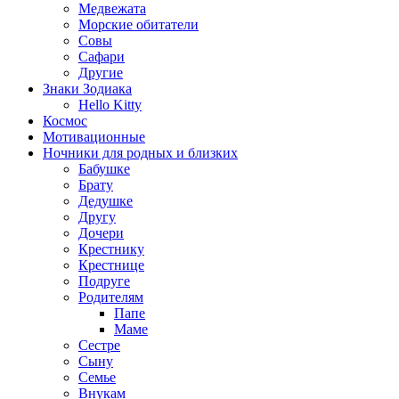
Медвежата
Морские обитатели
Совы
Сафари
Другие
Знаки Зодиака
Hello Kitty
Космос
Мотивационные
Ночники для родных и близких
Бабушке
Брату
Дедушке
Другу
Дочери
Крестнику
Крестнице
Подруге
Родителям
Папе
Маме
Сестре
Сыну
Семье
Внукам