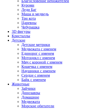
Благословение небожителей
Куроми
Леди Баг
Маша и медведь
Три кота
Царевны
Чебурашка
3D фигуры
Кристаллы
Детские
Детские метрики
Медвежата с именем
Единорог с именем
Мотоцикл с именем
Мяч с короной с именем
Кошечка с именем
Наушники с именем
Сердце с именем
Байк с именем
Животные
Зайчики
Динозавры
Домашние
Медвежата
Морские обитатели