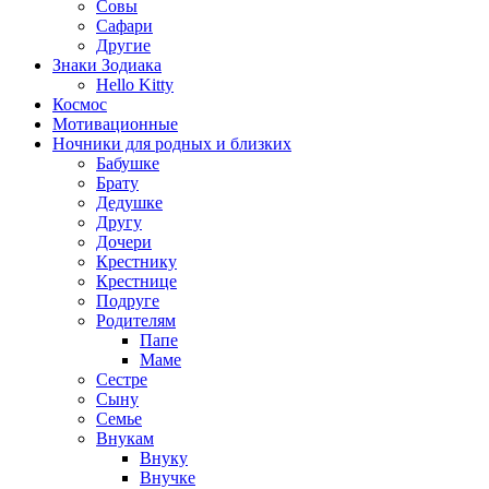
Совы
Сафари
Другие
Знаки Зодиака
Hello Kitty
Космос
Мотивационные
Ночники для родных и близких
Бабушке
Брату
Дедушке
Другу
Дочери
Крестнику
Крестнице
Подруге
Родителям
Папе
Маме
Сестре
Сыну
Семье
Внукам
Внуку
Внучке