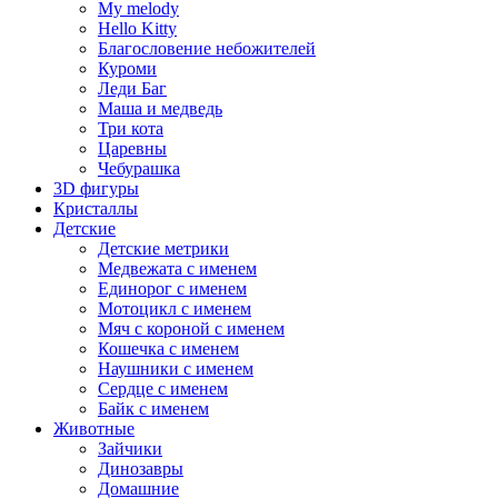
My melody
Hello Kitty
Благословение небожителей
Куроми
Леди Баг
Маша и медведь
Три кота
Царевны
Чебурашка
3D фигуры
Кристаллы
Детские
Детские метрики
Медвежата с именем
Единорог с именем
Мотоцикл с именем
Мяч с короной с именем
Кошечка с именем
Наушники с именем
Сердце с именем
Байк с именем
Животные
Зайчики
Динозавры
Домашние