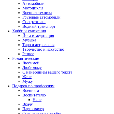
Автомобили
Мотоциклы
Военная техника
Грузовые автомобили
Спецтехника
Водный транспорт
Хобби и увлечения
Йога и медитация
Музыка
Таро и астрология
Творчество и искусство
Разное
Романтические
Любимой
Любимому
С нанесением вашего текста
Жене
Мужу
Подарок по профессиям
Военным
Воспитателю
Няне
Врачу
Парикмахер
Специальные службы