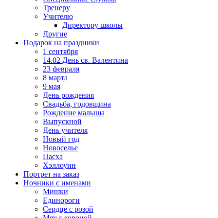
Тренеру
Учителю
Директору школы
Другие
Подарок на праздники
1 сентября
14.02 День св. Валентина
23 февраля
8 марта
9 мая
День рождения
Свадьба, годовщина
Рождение малыша
Выпускной
День учителя
Новый год
Новоселье
Пасха
Хэллоуин
Портрет на заказ
Ночники с именами
Мишки
Единороги
Сердце с розой
Мяч с короной