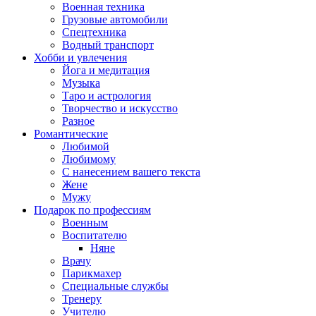
Военная техника
Грузовые автомобили
Спецтехника
Водный транспорт
Хобби и увлечения
Йога и медитация
Музыка
Таро и астрология
Творчество и искусство
Разное
Романтические
Любимой
Любимому
С нанесением вашего текста
Жене
Мужу
Подарок по профессиям
Военным
Воспитателю
Няне
Врачу
Парикмахер
Специальные службы
Тренеру
Учителю