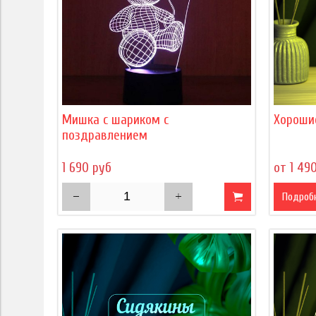
Мишка с шариком с
Хороши
поздравлением
1 690 руб
от 1 49
Подроб