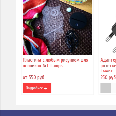
Пластина с любым рисунком для
Адапте
ночников Art-Lamps
розетке
Lamps
от 550 руб
250 руб
Подробнее