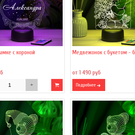
амке с короной
Медвежонок с букетом - 
уб
от 1 490 руб
Подробнее