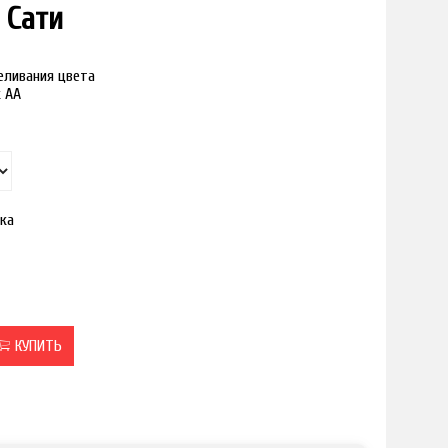
 Сати
реливания цвета
к АА
ка
КУПИТЬ