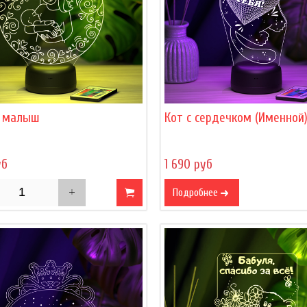
 малыш
Кот с сердечком (Именной
уб
1 690 руб
Подробнее