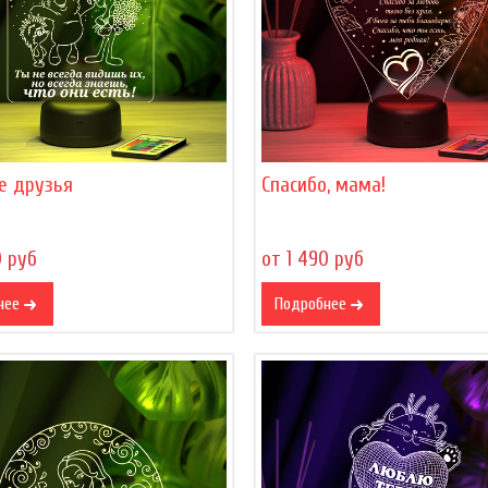
е друзья
Спасибо, мама!
0 руб
от 1 490 руб
нее
Подробнее