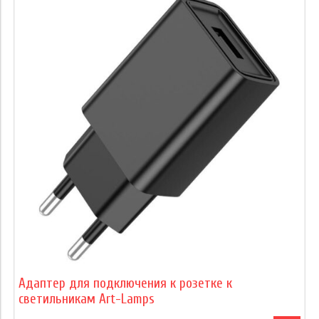
Адаптер для подключения к розетке к
светильникам Art-Lamps