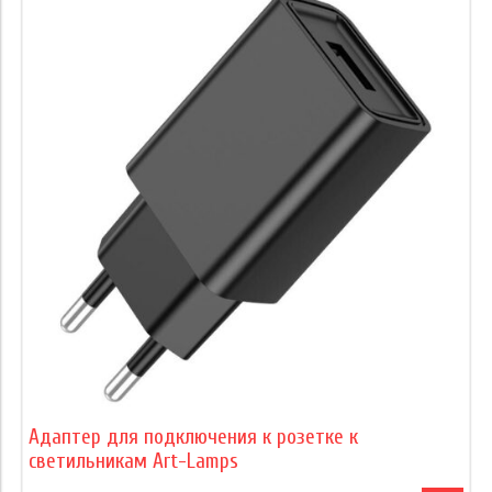
Адаптер для подключения к розетке к
светильникам Art-Lamps