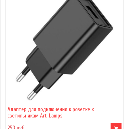
Адаптер для подключения к розетке к
светильникам Art-Lamps
250 руб