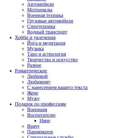
Автомобили
Мотоциклы
Военная техника
Грузовые автомобили
Спецтехника
Водный транспорт
Хобби и увлечения
Йога и медитация
Музыка
Таро и астрология
Творчество и искусство
Разное
Романтические
Любимой
Любимому
С нанесением вашего текста
Жене
Мужу
Подарок по профессиям
Военным
Воспитателю
Няне
Врачу
Парикмахер
Специальные службы