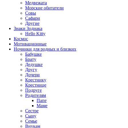
Медвежата
Морские обитатели
Совы
Сафари
Другие
Знаки Зодиака
Hello Kitty
Космос
Мотивационные
Ночники для родных и близких
Бабушке
Брату
Дедушке
Другу
Дочери
Крестнику
Крестнице
Подруге
Родителям
Папе
Маме
Сестре
Сыну
Семье
Внукам