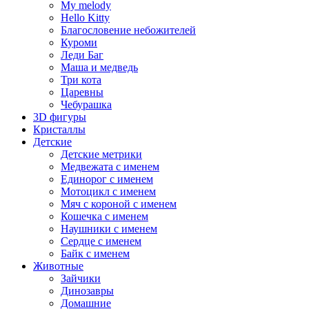
My melody
Hello Kitty
Благословение небожителей
Куроми
Леди Баг
Маша и медведь
Три кота
Царевны
Чебурашка
3D фигуры
Кристаллы
Детские
Детские метрики
Медвежата с именем
Единорог с именем
Мотоцикл с именем
Мяч с короной с именем
Кошечка с именем
Наушники с именем
Сердце с именем
Байк с именем
Животные
Зайчики
Динозавры
Домашние