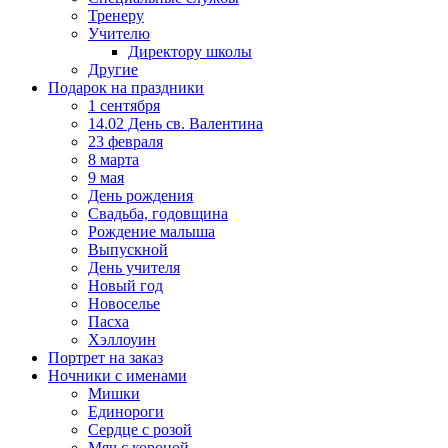
Тренеру
Учителю
Директору школы
Другие
Подарок на праздники
1 сентября
14.02 День св. Валентина
23 февраля
8 марта
9 мая
День рождения
Свадьба, годовщина
Рождение малыша
Выпускной
День учителя
Новый год
Новоселье
Пасха
Хэллоуин
Портрет на заказ
Ночники с именами
Мишки
Единороги
Сердце с розой
Мяч с короной