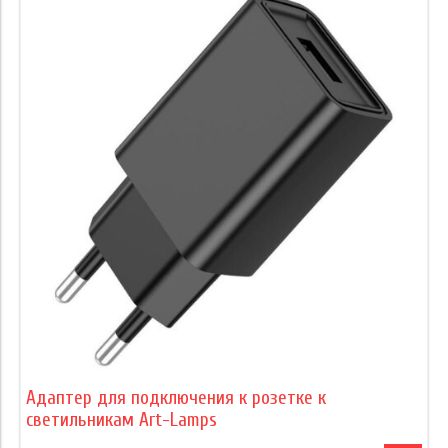
Адаптер для подключения к розетке к
светильникам Art-Lamps