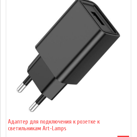
Адаптер для подключения к розетке к
светильникам Art-Lamps