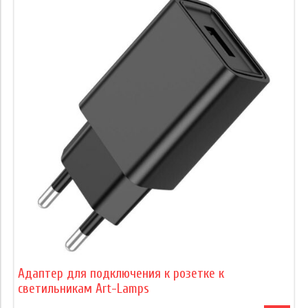
Адаптер для подключения к розетке к
светильникам Art-Lamps