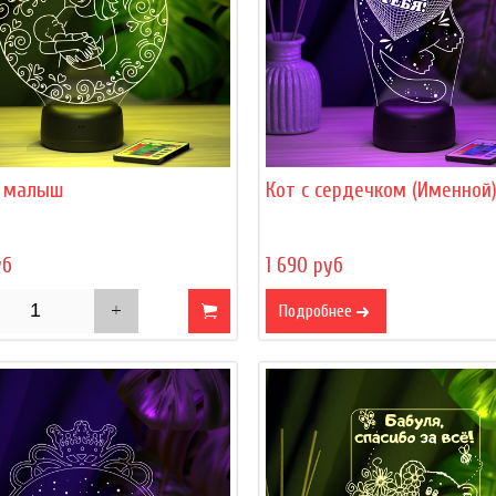
 малыш
Кот с сердечком (Именной
уб
1 690 руб
Подробнее