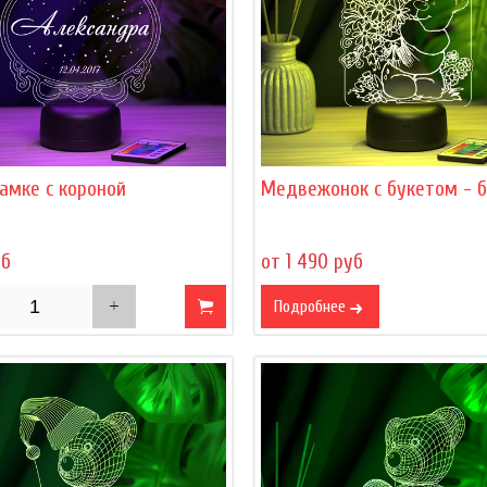
амке с короной
Медвежонок с букетом - 
уб
от 1 490 руб
Подробнее