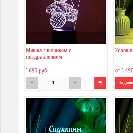
Мишка с шариком с
Хороши
поздравлением
1 690 руб
от 1 49
Подроб