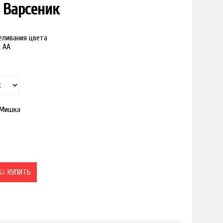
 Варсеник
реливания цвета
к АА
_Мишка
КУПИТЬ