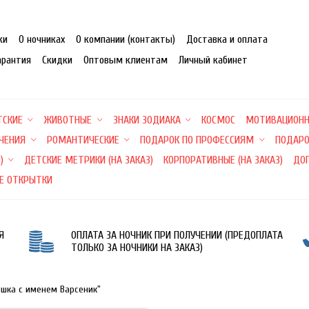
ки
О ночниках
О компании (контакты)
Доставка и оплата
арантия
Скидки
Оптовым клиентам
Личный кабинет
ТСКИЕ
ЖИВОТНЫЕ
ЗНАКИ ЗОДИАКА
КОСМОС
МОТИВАЦИОН
ЕЧЕНИЯ
РОМАНТИЧЕСКИЕ
ПОДАРОК ПО ПРОФЕССИЯМ
ПОДАРО
)
ДЕТСКИЕ МЕТРИКИ (НА ЗАКАЗ)
КОРПОРАТИВНЫЕ (НА ЗАКАЗ)
ДО
Е ОТКРЫТКИ
Я
ОПЛАТА ЗА НОЧНИК ПРИ ПОЛУЧЕНИИ (ПРЕДОПЛАТА
ТОЛЬКО ЗА НОЧНИКИ НА ЗАКАЗ)
ишка с именем Варсеник"