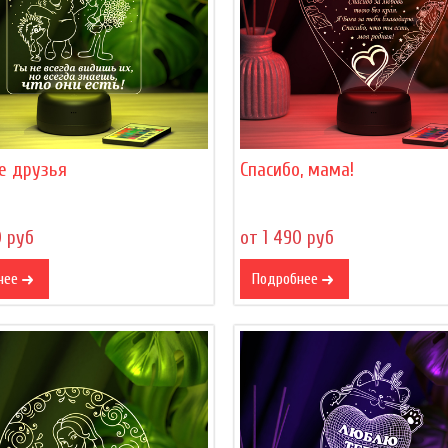
е друзья
Спасибо, мама!
0 руб
от 1 490 руб
нее
Подробнее