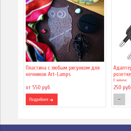
Пластина с любым рисунком для
Адапте
ночников Art-Lamps
розетке
Lamps
от 550 руб
250 руб
Подробнее