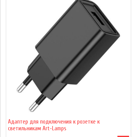
Адаптер для подключения к розетке к
светильникам Art-Lamps