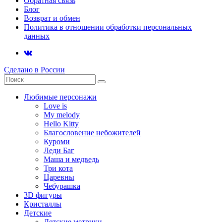
Обратная связь
Блог
Возврат и обмен
Политика в отношении обработки персональных
данных
Сделано в России
Любимые персонажи
Love is
My melody
Hello Kitty
Благословение небожителей
Куроми
Леди Баг
Маша и медведь
Три кота
Царевны
Чебурашка
3D фигуры
Кристаллы
Детские
Детские метрики