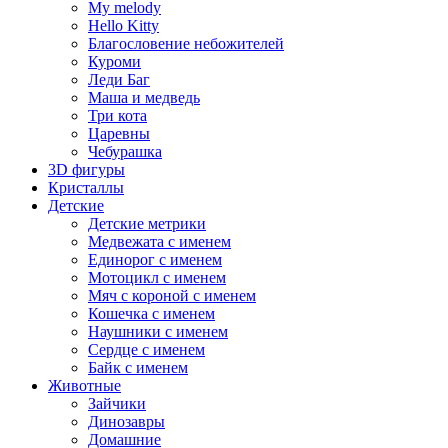
My melody
Hello Kitty
Благословение небожителей
Куроми
Леди Баг
Маша и медведь
Три кота
Царевны
Чебурашка
3D фигуры
Кристаллы
Детские
Детские метрики
Медвежата с именем
Единорог с именем
Мотоцикл с именем
Мяч с короной с именем
Кошечка с именем
Наушники с именем
Сердце с именем
Байк с именем
Животные
Зайчики
Динозавры
Домашние