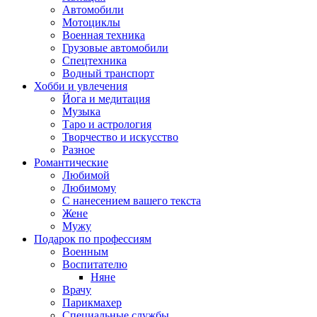
Автомобили
Мотоциклы
Военная техника
Грузовые автомобили
Спецтехника
Водный транспорт
Хобби и увлечения
Йога и медитация
Музыка
Таро и астрология
Творчество и искусство
Разное
Романтические
Любимой
Любимому
С нанесением вашего текста
Жене
Мужу
Подарок по профессиям
Военным
Воспитателю
Няне
Врачу
Парикмахер
Специальные службы