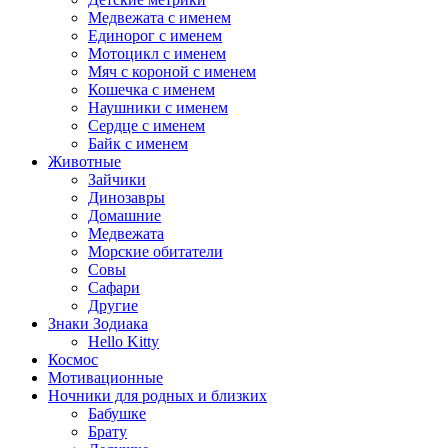
Медвежата с именем
Единорог с именем
Мотоцикл с именем
Мяч с короной с именем
Кошечка с именем
Наушники с именем
Сердце с именем
Байк с именем
Животные
Зайчики
Динозавры
Домашние
Медвежата
Морские обитатели
Совы
Сафари
Другие
Знаки Зодиака
Hello Kitty
Космос
Мотивационные
Ночники для родных и близких
Бабушке
Брату