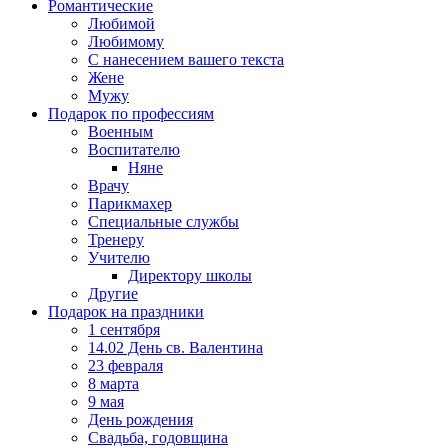
Романтические
Любимой
Любимому
С нанесением вашего текста
Жене
Мужу
Подарок по профессиям
Военным
Воспитателю
Няне
Врачу
Парикмахер
Специальные службы
Тренеру
Учителю
Директору школы
Другие
Подарок на праздники
1 сентября
14.02 День св. Валентина
23 февраля
8 марта
9 мая
День рождения
Свадьба, годовщина