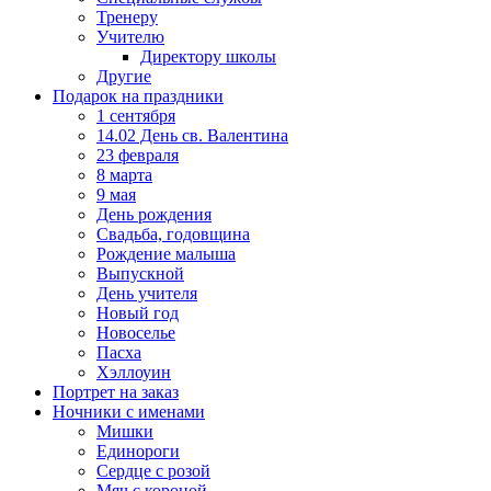
Тренеру
Учителю
Директору школы
Другие
Подарок на праздники
1 сентября
14.02 День св. Валентина
23 февраля
8 марта
9 мая
День рождения
Свадьба, годовщина
Рождение малыша
Выпускной
День учителя
Новый год
Новоселье
Пасха
Хэллоуин
Портрет на заказ
Ночники с именами
Мишки
Единороги
Сердце с розой
Мяч с короной