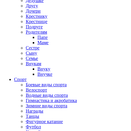
Дедушке
Другу
Дочери
Крестнику
Крестнице
Подруге
Родителям
Папе
Маме
Сестре
Сыну
Семье
Внукам
Внуку
Внучке
Спорт
Боевые виды спорта
Велоспорт
Водные виды спорта
Гимнастика и акробатика
Зимние виды спорта
Награды
Танцы
Фигурное катание
Футбол