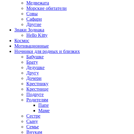
Медвежата
Морские обитатели
Совы
Сафари
Другие
Знаки Зодиака
Hello Kitty
Космос
Мотивационные
Ночники для родных и близких
Бабушке
Брату
Дедушке
Другу
Дочери
Крестнику
Крестнице
Подруге
Родителям
Папе
Маме
Сестре
Сыну
Семье
Внукам