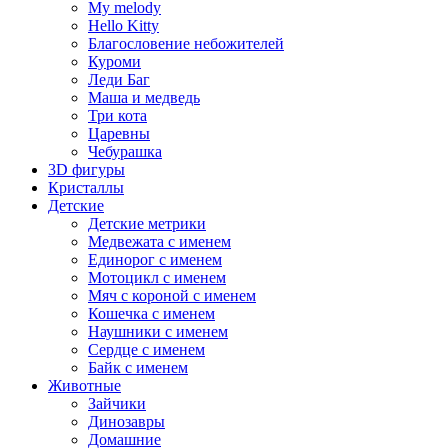
My melody
Hello Kitty
Благословение небожителей
Куроми
Леди Баг
Маша и медведь
Три кота
Царевны
Чебурашка
3D фигуры
Кристаллы
Детские
Детские метрики
Медвежата с именем
Единорог с именем
Мотоцикл с именем
Мяч с короной с именем
Кошечка с именем
Наушники с именем
Сердце с именем
Байк с именем
Животные
Зайчики
Динозавры
Домашние