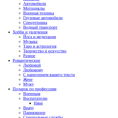
Автомобили
Мотоциклы
Военная техника
Грузовые автомобили
Спецтехника
Водный транспорт
Хобби и увлечения
Йога и медитация
Музыка
Таро и астрология
Творчество и искусство
Разное
Романтические
Любимой
Любимому
С нанесением вашего текста
Жене
Мужу
Подарок по профессиям
Военным
Воспитателю
Няне
Врачу
Парикмахер
Специальные службы