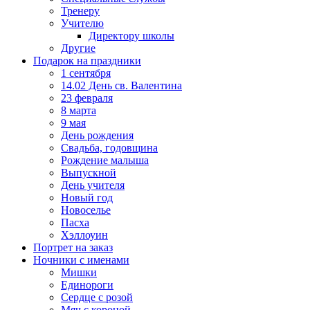
Тренеру
Учителю
Директору школы
Другие
Подарок на праздники
1 сентября
14.02 День св. Валентина
23 февраля
8 марта
9 мая
День рождения
Свадьба, годовщина
Рождение малыша
Выпускной
День учителя
Новый год
Новоселье
Пасха
Хэллоуин
Портрет на заказ
Ночники с именами
Мишки
Единороги
Сердце с розой
Мяч с короной