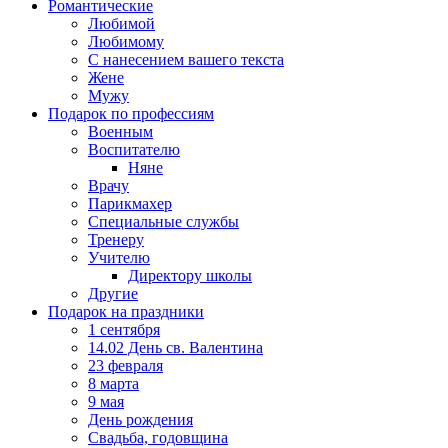
Романтические
Любимой
Любимому
С нанесением вашего текста
Жене
Мужу
Подарок по профессиям
Военным
Воспитателю
Няне
Врачу
Парикмахер
Специальные службы
Тренеру
Учителю
Директору школы
Другие
Подарок на праздники
1 сентября
14.02 День св. Валентина
23 февраля
8 марта
9 мая
День рождения
Свадьба, годовщина