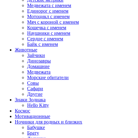
Медвежата с именем
Единорог с именем
Мотоцикл с именем
Мяч с короной с именем
Кошечка с именем
Наушники с именем
Сердце с именем
Байк с именем
Животные
Зайчики
Динозавры
Домашние
Медвежата
Морские обитатели
Совы
Сафари
Другие
Знаки Зодиака
Hello Kitty
Космос
Мотивационные
Ночники для родных и близких
Бабушке
Брату