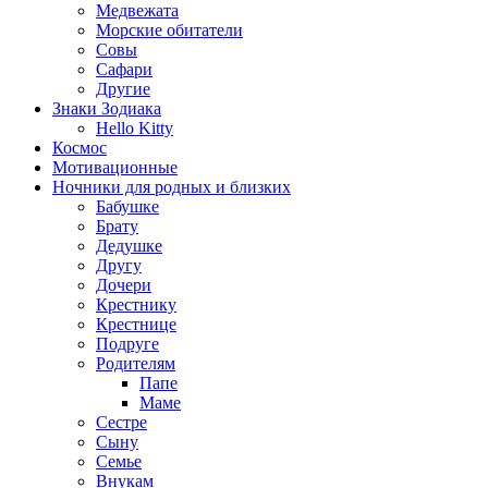
Медвежата
Морские обитатели
Совы
Сафари
Другие
Знаки Зодиака
Hello Kitty
Космос
Мотивационные
Ночники для родных и близких
Бабушке
Брату
Дедушке
Другу
Дочери
Крестнику
Крестнице
Подруге
Родителям
Папе
Маме
Сестре
Сыну
Семье
Внукам