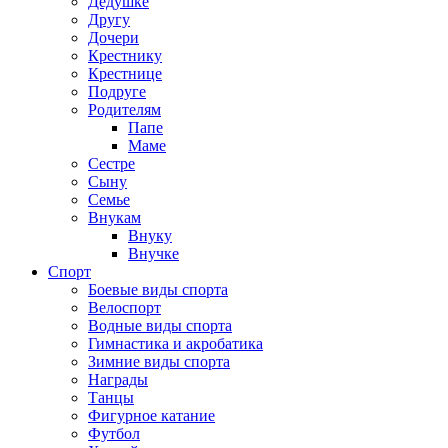
Дедушке
Другу
Дочери
Крестнику
Крестнице
Подруге
Родителям
Папе
Маме
Сестре
Сыну
Семье
Внукам
Внуку
Внучке
Спорт
Боевые виды спорта
Велоспорт
Водные виды спорта
Гимнастика и акробатика
Зимние виды спорта
Награды
Танцы
Фигурное катание
Футбол