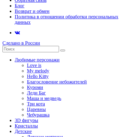
Обратная связь
Блог
Возврат и обмен
Политика в отношении обработки персональных
данных
Сделано в России
Любимые персонажи
Love is
My melody
Hello Kitty
Благословение небожителей
Куроми
Леди Баг
Маша и медведь
Три кота
Царевны
Чебурашка
3D фигуры
Кристаллы
Детские
Детские метрики