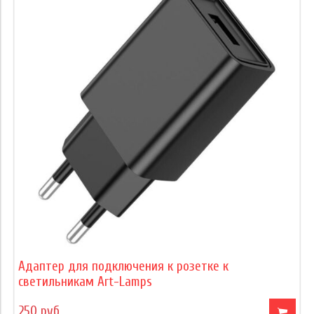
Адаптер для подключения к розетке к
светильникам Art-Lamps
250 руб