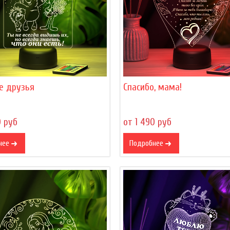
е друзья
Спасибо, мама!
0 руб
от 1 490 руб
нее
Подробнее