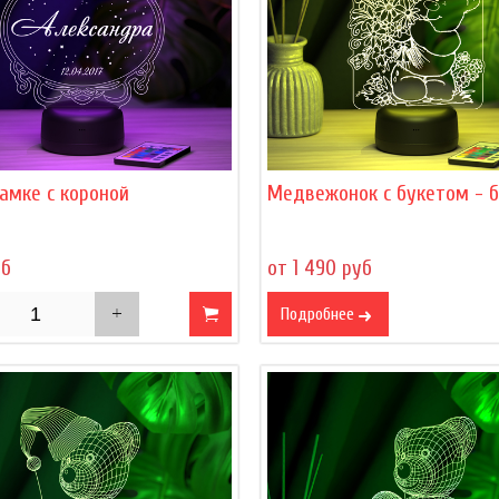
амке с короной
Медвежонок с букетом - 
уб
от 1 490 руб
Подробнее