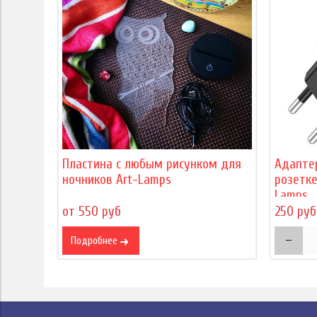
Пластина с любым рисунком для
Адапте
ночников Art-Lamps
розетке
Lamps
от 550 руб
250 руб
Подробнее