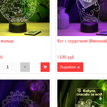
 малыш
Кот с сердечком (Именной
уб
1 690 руб
Подробнее