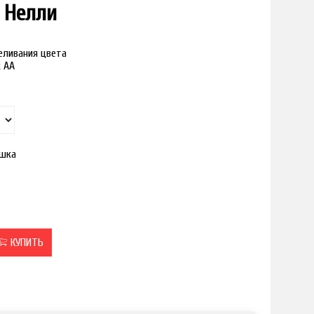
 Нелли
реливания цвета
к АА
шка
КУПИТЬ