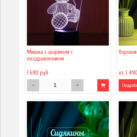
Мишка с шариком с
Хороши
поздравлением
1 690 руб
от 1 49
Подроб