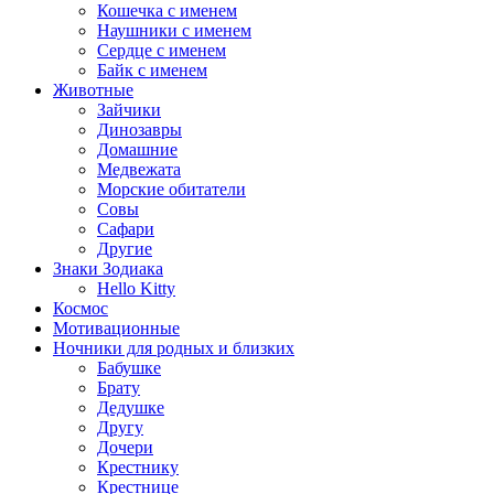
Кошечка с именем
Наушники с именем
Сердце с именем
Байк с именем
Животные
Зайчики
Динозавры
Домашние
Медвежата
Морские обитатели
Совы
Сафари
Другие
Знаки Зодиака
Hello Kitty
Космос
Мотивационные
Ночники для родных и близких
Бабушке
Брату
Дедушке
Другу
Дочери
Крестнику
Крестнице