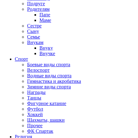
Подруге
Родителям
Папе
Маме
Сестре
Сыну
Семье
Внукам
Внуку
Внучке
Спорт
Боевые виды спорта
Велоспорт
Водные виды спорта
Гимнастика и акробатика
Зимние виды спорта
Награды
Танцы
Фигурное катание
Футбол
Хоккей
Шахматы, шашки
Прочее
ФК Спартак
Религия