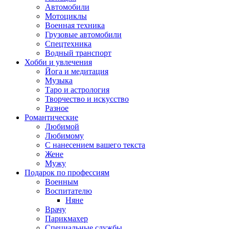
Автомобили
Мотоциклы
Военная техника
Грузовые автомобили
Спецтехника
Водный транспорт
Хобби и увлечения
Йога и медитация
Музыка
Таро и астрология
Творчество и искусство
Разное
Романтические
Любимой
Любимому
С нанесением вашего текста
Жене
Мужу
Подарок по профессиям
Военным
Воспитателю
Няне
Врачу
Парикмахер
Специальные службы