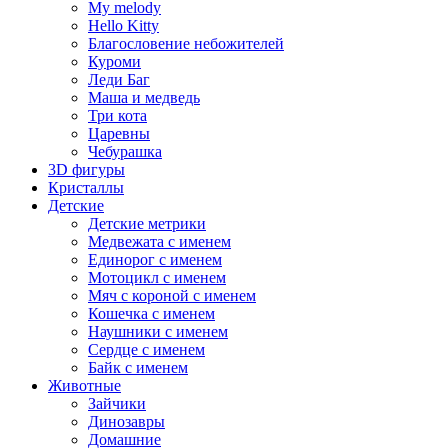
My melody
Hello Kitty
Благословение небожителей
Куроми
Леди Баг
Маша и медведь
Три кота
Царевны
Чебурашка
3D фигуры
Кристаллы
Детские
Детские метрики
Медвежата с именем
Единорог с именем
Мотоцикл с именем
Мяч с короной с именем
Кошечка с именем
Наушники с именем
Сердце с именем
Байк с именем
Животные
Зайчики
Динозавры
Домашние