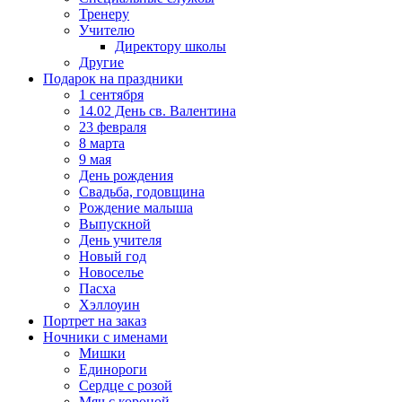
Тренеру
Учителю
Директору школы
Другие
Подарок на праздники
1 сентября
14.02 День св. Валентина
23 февраля
8 марта
9 мая
День рождения
Свадьба, годовщина
Рождение малыша
Выпускной
День учителя
Новый год
Новоселье
Пасха
Хэллоуин
Портрет на заказ
Ночники с именами
Мишки
Единороги
Сердце с розой
Мяч с короной