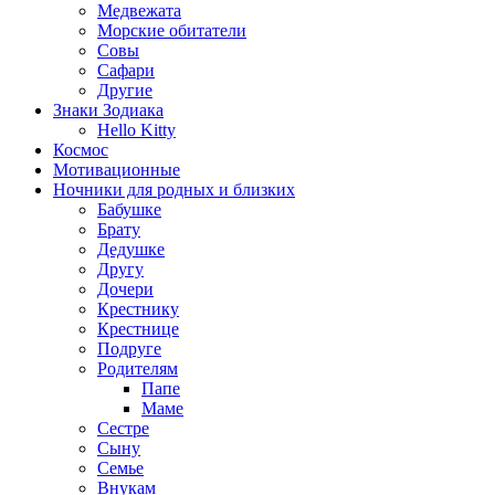
Медвежата
Морские обитатели
Совы
Сафари
Другие
Знаки Зодиака
Hello Kitty
Космос
Мотивационные
Ночники для родных и близких
Бабушке
Брату
Дедушке
Другу
Дочери
Крестнику
Крестнице
Подруге
Родителям
Папе
Маме
Сестре
Сыну
Семье
Внукам