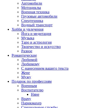
Автомобили
Мотоциклы
Военная техника
Грузовые автомобили
Спецтехника
Водный транспорт
Хобби и увлечения
Йога и медитация
Музыка
Таро и астрология
Творчество и искусство
Разное
Романтические
Любимой
Любимому
С нанесением вашего текста
Жене
Мужу
Подарок по профессиям
Военным
Воспитателю
Няне
Врачу
Парикмахер
Специальные службы