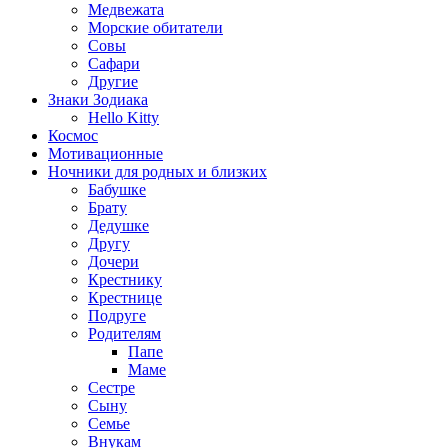
Медвежата
Морские обитатели
Совы
Сафари
Другие
Знаки Зодиака
Hello Kitty
Космос
Мотивационные
Ночники для родных и близких
Бабушке
Брату
Дедушке
Другу
Дочери
Крестнику
Крестнице
Подруге
Родителям
Папе
Маме
Сестре
Сыну
Семье
Внукам