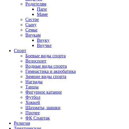
Родителям
Папе
Маме
Сестре
Сыну
Семье
Внукам
Внуку
Внучке
Спорт
Боевые виды спорта
Велоспорт
Водные виды спорта
Гимнастика и акробатика
Зимние виды спорта
Награды
Танцы
Фигурное катание
Футбол
Хоккей
Шахматы, шашки
Прочее
ФК Спартак
Религия
Тематические