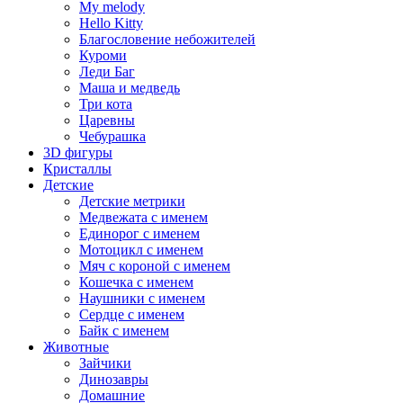
My melody
Hello Kitty
Благословение небожителей
Куроми
Леди Баг
Маша и медведь
Три кота
Царевны
Чебурашка
3D фигуры
Кристаллы
Детские
Детские метрики
Медвежата с именем
Единорог с именем
Мотоцикл с именем
Мяч с короной с именем
Кошечка с именем
Наушники с именем
Сердце с именем
Байк с именем
Животные
Зайчики
Динозавры
Домашние