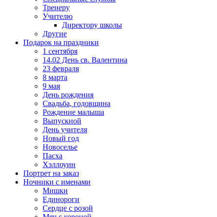
Тренеру
Учителю
Директору школы
Другие
Подарок на праздники
1 сентября
14.02 День св. Валентина
23 февраля
8 марта
9 мая
День рождения
Свадьба, годовщина
Рождение малыша
Выпускной
День учителя
Новый год
Новоселье
Пасха
Хэллоуин
Портрет на заказ
Ночники с именами
Мишки
Единороги
Сердце с розой
Мяч с короной