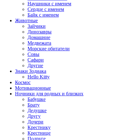
Наушники с именем
Сердце с именем
Байк с именем
Животные
Зайчики
Динозавры
Домашние
Медвежата
Морские обитатели
Совы
Сафари
Другие
Знаки Зодиака
Hello Kitty
Космос
Мотивационные
Ночники для родных и близких
Бабушке
Брату
Дедушке
Другу
Дочери
Крестнику
Крестнице
Подруге