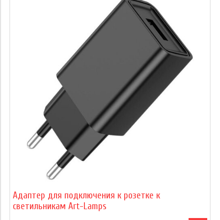
Адаптер для подключения к розетке к
светильникам Art-Lamps