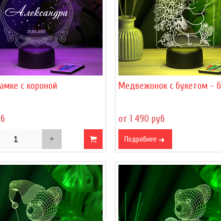
амке с короной
Медвежонок с букетом - 
уб
от 1 490 руб
Подробнее