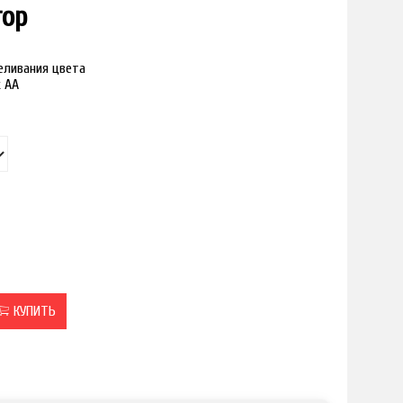
гор
реливания цвета
к АА
КУПИТЬ