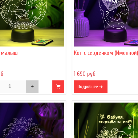
 малыш
Кот с сердечком (Именной
уб
1 690 руб
Подробнее