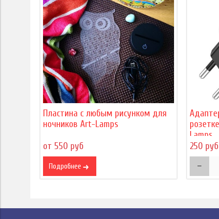
Пластина с любым рисунком для
Адапте
ночников Art-Lamps
розетке
Lamps
от 550 руб
250 руб
Подробнее