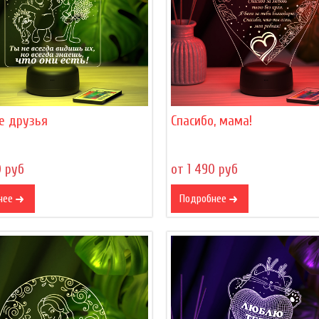
е друзья
Спасибо, мама!
0 руб
от 1 490 руб
нее
Подробнее