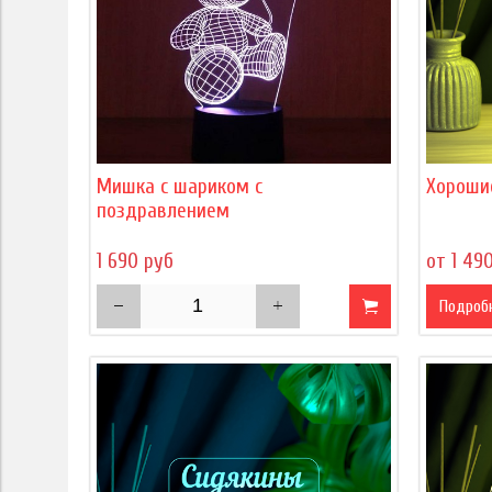
Мишка с шариком с
Хороши
поздравлением
1 690 руб
от 1 49
Подроб