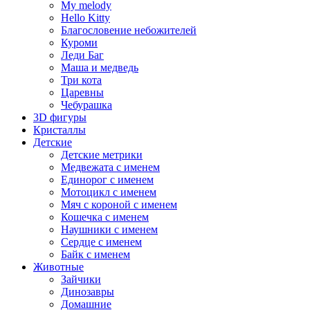
My melody
Hello Kitty
Благословение небожителей
Куроми
Леди Баг
Маша и медведь
Три кота
Царевны
Чебурашка
3D фигуры
Кристаллы
Детские
Детские метрики
Медвежата с именем
Единорог с именем
Мотоцикл с именем
Мяч с короной с именем
Кошечка с именем
Наушники с именем
Сердце с именем
Байк с именем
Животные
Зайчики
Динозавры
Домашние