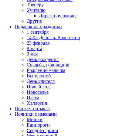
Тренеру
Учителю
Директору школы
Другие
Подарок на праздники
1 сентября
14.02 День св. Валентина
23 февраля
8 марта
9 мая
День рождения
Свадьба, годовщина
Рождение малыша
Выпускной
День учителя
Новый год
Новоселье
Пасха
Хэллоуин
Портрет на заказ
Ночники с именами
Мишки
Единороги
Сердце с розой
Мяч с короной