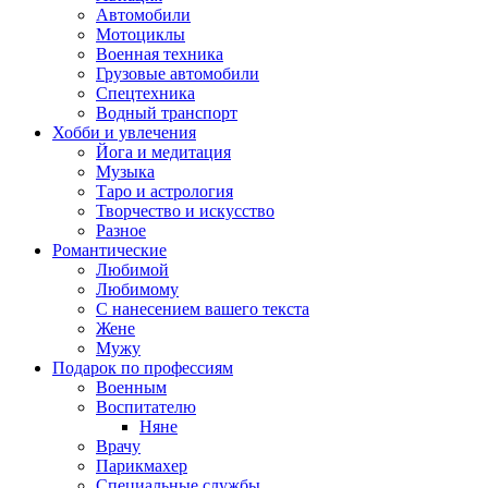
Автомобили
Мотоциклы
Военная техника
Грузовые автомобили
Спецтехника
Водный транспорт
Хобби и увлечения
Йога и медитация
Музыка
Таро и астрология
Творчество и искусство
Разное
Романтические
Любимой
Любимому
С нанесением вашего текста
Жене
Мужу
Подарок по профессиям
Военным
Воспитателю
Няне
Врачу
Парикмахер
Специальные службы