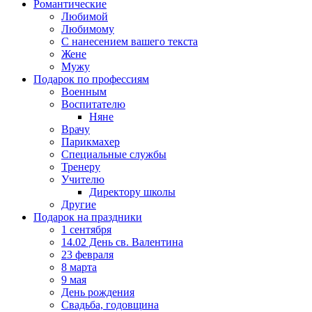
Романтические
Любимой
Любимому
С нанесением вашего текста
Жене
Мужу
Подарок по профессиям
Военным
Воспитателю
Няне
Врачу
Парикмахер
Специальные службы
Тренеру
Учителю
Директору школы
Другие
Подарок на праздники
1 сентября
14.02 День св. Валентина
23 февраля
8 марта
9 мая
День рождения
Свадьба, годовщина