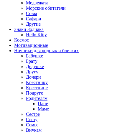
Медвежата
Морские обитатели
Совы
Сафари
Другие
Знаки Зодиака
Hello Kitty
Космос
Мотивационные
Ночники для родных и близких
Бабушке
Брату
Дедушке
Другу
Дочери
Крестнику
Крестнице
Подруге
Родителям
Папе
Маме
Сестре
Сыну
Семье
Внукам