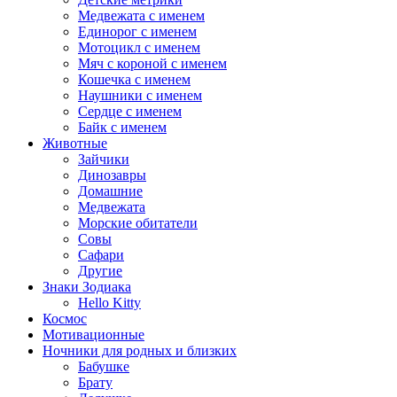
Медвежата с именем
Единорог с именем
Мотоцикл с именем
Мяч с короной с именем
Кошечка с именем
Наушники с именем
Сердце с именем
Байк с именем
Животные
Зайчики
Динозавры
Домашние
Медвежата
Морские обитатели
Совы
Сафари
Другие
Знаки Зодиака
Hello Kitty
Космос
Мотивационные
Ночники для родных и близких
Бабушке
Брату