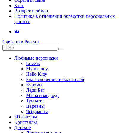
Обратная связь
Блог
Возврат и обмен
Политика в отношении обработки персональных
данных
Сделано в России
Любимые персонажи
Love is
My melody
Hello Kitty
Благословение небожителей
Куроми
Леди Баг
Маша и медведь
Три кота
Царевны
Чебурашка
3D фигуры
Кристаллы
Детские
Детские метрики