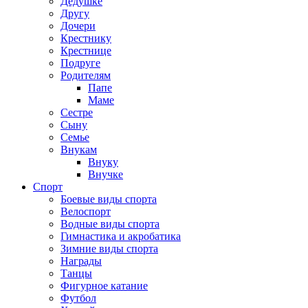
Дедушке
Другу
Дочери
Крестнику
Крестнице
Подруге
Родителям
Папе
Маме
Сестре
Сыну
Семье
Внукам
Внуку
Внучке
Спорт
Боевые виды спорта
Велоспорт
Водные виды спорта
Гимнастика и акробатика
Зимние виды спорта
Награды
Танцы
Фигурное катание
Футбол