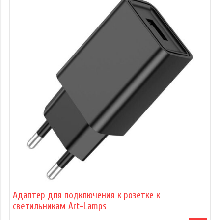
Адаптер для подключения к розетке к
светильникам Art-Lamps