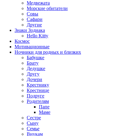
Медвежата
Морские обитатели
Совы
Сафари
Другие
Знаки Зодиака
Hello Kitty
Космос
Мотивационные
Ночники для родных и близких
Бабушке
Брату
Дедушке
Другу
Дочери
Крестнику
Крестнице
Подруге
Родителям
Папе
Маме
Сестре
Сыну
Семье
Внукам