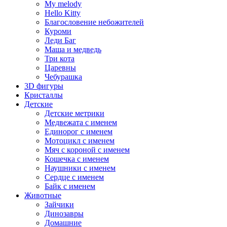
My melody
Hello Kitty
Благословение небожителей
Куроми
Леди Баг
Маша и медведь
Три кота
Царевны
Чебурашка
3D фигуры
Кристаллы
Детские
Детские метрики
Медвежата с именем
Единорог с именем
Мотоцикл с именем
Мяч с короной с именем
Кошечка с именем
Наушники с именем
Сердце с именем
Байк с именем
Животные
Зайчики
Динозавры
Домашние