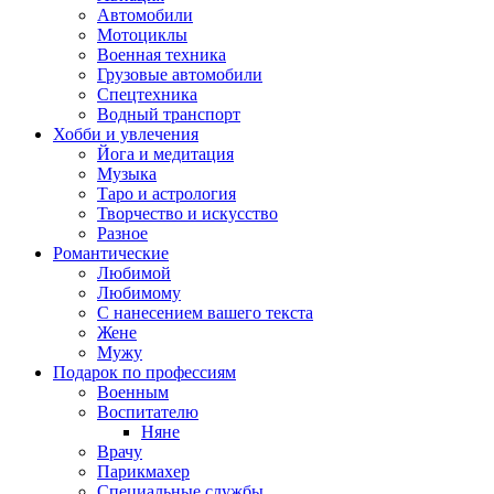
Автомобили
Мотоциклы
Военная техника
Грузовые автомобили
Спецтехника
Водный транспорт
Хобби и увлечения
Йога и медитация
Музыка
Таро и астрология
Творчество и искусство
Разное
Романтические
Любимой
Любимому
С нанесением вашего текста
Жене
Мужу
Подарок по профессиям
Военным
Воспитателю
Няне
Врачу
Парикмахер
Специальные службы