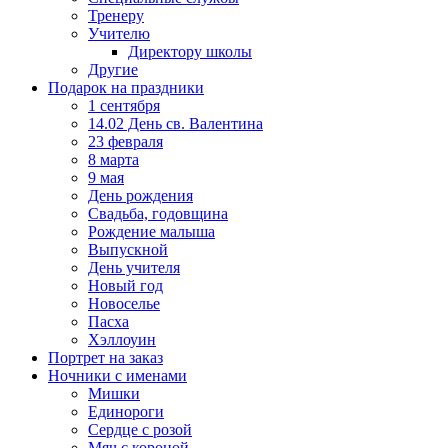
Тренеру
Учителю
Директору школы
Другие
Подарок на праздники
1 сентября
14.02 День св. Валентина
23 февраля
8 марта
9 мая
День рождения
Свадьба, годовщина
Рождение малыша
Выпускной
День учителя
Новый год
Новоселье
Пасха
Хэллоуин
Портрет на заказ
Ночники с именами
Мишки
Единороги
Сердце с розой
Мяч с короной