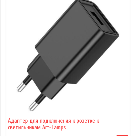
Адаптер для подключения к розетке к
светильникам Art-Lamps