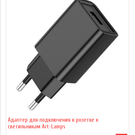
Адаптер для подключения к розетке к
светильникам Art-Lamps