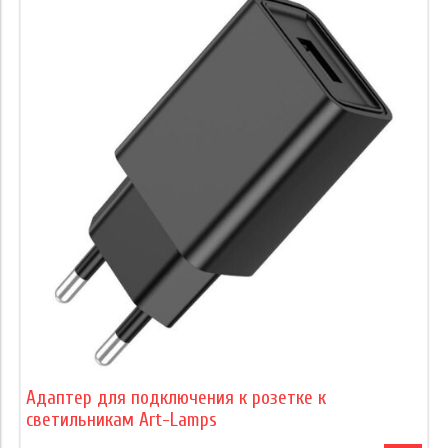
Адаптер для подключения к розетке к
светильникам Art-Lamps