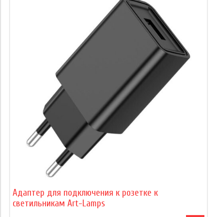
Адаптер для подключения к розетке к
светильникам Art-Lamps